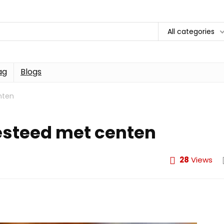
All categories
ag
Blogs
nten
esteed met centen
28
Views