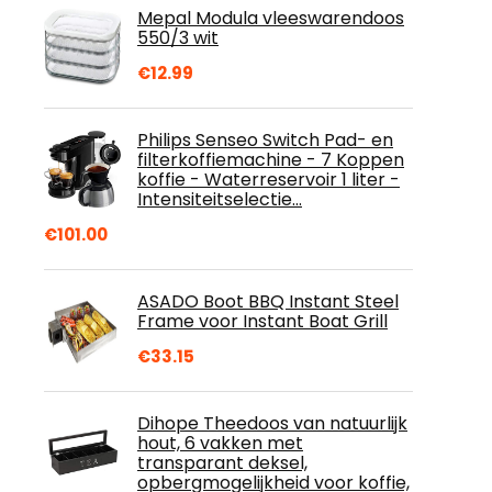
Mepal Modula vleeswarendoos
550/3 wit
€
12.99
Philips Senseo Switch Pad- en
filterkoffiemachine - 7 Koppen
koffie - Waterreservoir 1 liter -
Intensiteitselectie…
€
101.00
ASADO Boot BBQ Instant Steel
Frame voor Instant Boat Grill
€
33.15
Dihope Theedoos van natuurlijk
hout, 6 vakken met
transparant deksel,
opbergmogelijkheid voor koffie,