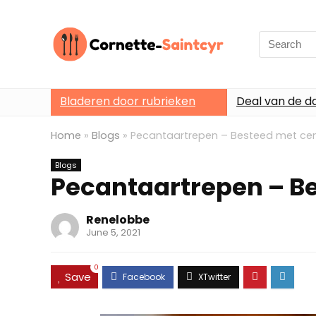
Search
for:
Bladeren door rubrieken
Deal van de d
Home
»
Blogs
»
Pecantaartrepen – Besteed met ce
Blogs
Pecantaartrepen – B
Renelobbe
June 5, 2021
0
Save