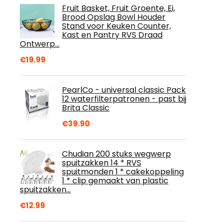
Fruit Basket, Fruit Groente, Ei,
Brood Opslag Bowl Houder
Stand voor Keuken Counter,
Kast en Pantry RVS Draad
Ontwerp…
€
19.99
PearlCo - universal classic Pack
12 waterfilterpatronen - past bij
Brita Classic
€
39.90
Chudian 200 stuks wegwerp
spuitzakken 14 * RVS
spuitmonden 1 * cakekoppeling
1 * clip gemaakt van plastic
spuitzakken…
€
12.99