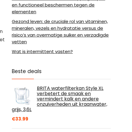
en functioneel beschermen tegen de
elementen
Gezond leven: de cruciale rol van vitaminen,
mineralen, vezels en hydratatie versus de
jn
risico’s van overmatige suiker en verzadigde
et
vetten
Wat is intermittent vasten?
Beste deals
BRITA waterfilterkan Style XL
verbetert de smaak en
vermindert kalk en andere
onzuiverheden uit kraanwater,
grijs, 3,6L
€
33.99