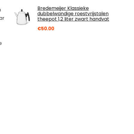
Bredemeijer Klassieke
n
dubbelwandige roestvrijstalen
ar
theepot 1,2 liter zwart handvat
€
50.00
e