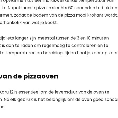
ten opwarmen tot een indrukwekkende temperatuur van
eke Napolitaanse pizza in slechts 60 seconden te bakken.
warmen, zodat de bodem van de pizza mooi krokant wordt.
afhankelijk van wat je kookt.
jd iets langer zijn, meestal tussen de 3 en 10 minuten,
et is aan te raden om regelmatig te controleren en te
iste temperaturen en bereidingstijden haal je keer op keer
an de pizzaoven
ru 12 is essentieel om de levensduur van de oven te
. Na elk gebruik is het belangrijk om de oven goed schoo
ud: