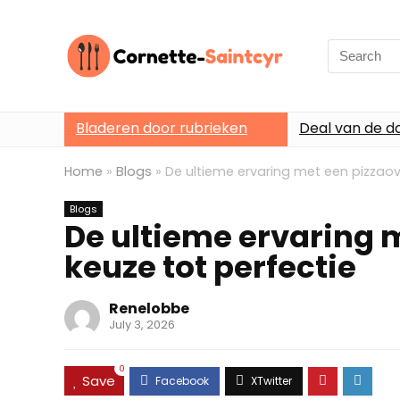
Search
for:
Bladeren door rubrieken
Deal van de d
Home
»
Blogs
»
De ultieme ervaring met een pizzaov
Blogs
De ultieme ervaring 
keuze tot perfectie
Renelobbe
July 3, 2026
0
Save