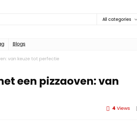
All categories
ag
Blogs
en: van keuze tot perfectie
met een pizzaoven: van
4
Views