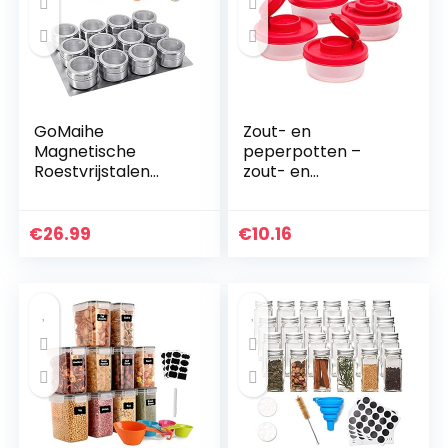
GoMaihe
Zout- en
Magnetische
peperpotten –
Roestvrijstalen
zout- en
Kruidenpotjes 12
peperschudders in
Stuks Set, Ronde
verschillende
kruidenpotjes
maten – niet-
€
26.99
€
10.16
Kruiden Shakers,
giftige zout- en
Kruidencontainer…
peperset voor
thuis…