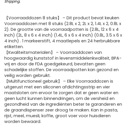
Shipping
.
【Voorraaddozen 8 stuks】 – Dit product bevat keuken
Voorraaddozen met 8 stuks (2.8L x 2, 2L x 2, 1.4L x 2, 0.8L x
2). De grootte van de voorraadpotten is (2.8L, 12 x 6 x 4
inch) (2L, 8 x 6 x 4 inch) (1.4L, 6 x 6 x 4 inch) (0.8L, 3.5 x 6 x
4 inch) . 1 markeerstift, 4 maatlepels en 24 herbruikbare
etiketten.
【Kwaliteitsmaterialen】 – Voorraaddozen van
hoogwaardig kunststof in levensmiddelenkwaliteit, BPA-
vrij en door de FDA goedgekeurd, bevatten geen
schadelijke stoffen. De voorraadpotten kan gezond en
veilig worden gebruikt.
【Multifunctioneel gebruik】 – Elke Voorraaddozen is
uitgerust met een siliconen afdichtingsstrip en vier
maatsloten om ervoor te zorgen dat er geen water en
geen lucht kunnen binnendringen, om de versheid en
gezondheid van de ingrediënten beter te garanderen en
de graandispenser zeer droog te maken. Kan in pasta,
rijst, meel, muesli, koffie, groot voer voor huisdieren
worden bewaard.