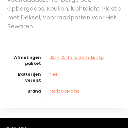
Opbergdoos, Keuken, luchtdicht, Plastic
met Deksel, Voorraadpotten voor Het
Bewaren…
Afmetingen
33.1 x 20.4 x 15.6 cm; 1.82 kg
pakket
Batterijen
Nee
vereist
Brand
Merk: GoMaihe