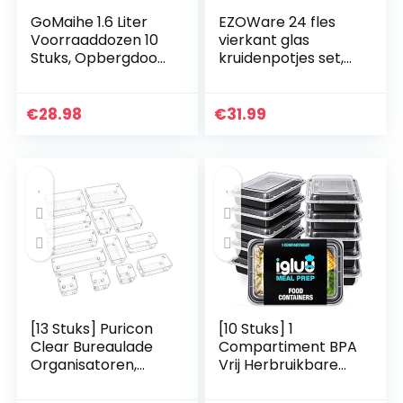
GoMaihe 1.6 Liter
EZOWare 24 fles
Voorraaddozen 10
vierkant glas
Stuks, Opbergdoos,
kruidenpotjes set,
Keuken, Luchtdicht,
120 ml lege helder
Plastic met Deksel,
kruiden organizer
Voorraadpotten
kit met luchtdichte
€
28.98
€
31.99
voor Het…
aluminium dop…
[13 Stuks] Puricon
[10 Stuks] 1
Clear Bureaulade
Compartiment BPA
Organisatoren,
Vrij Herbruikbare
Multifunctionele
Meal Prep
Plastic Make-up
Containers –