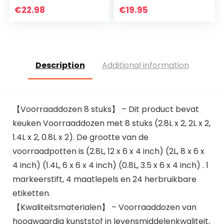
Trays
Plastic Voedsel
€
22.98
€
19.95
Opslagbakken
Bakjes met
Verdelers, voor…
Luchtdichte
Deksels…
Description
Additional information
【Voorraaddozen 8 stuks】 – Dit product bevat
keuken Voorraaddozen met 8 stuks (2.8L x 2, 2L x 2,
1.4L x 2, 0.8L x 2). De grootte van de
voorraadpotten is (2.8L, 12 x 6 x 4 inch) (2L, 8 x 6 x
4 inch) (1.4L, 6 x 6 x 4 inch) (0.8L, 3.5 x 6 x 4 inch) . 1
markeerstift, 4 maatlepels en 24 herbruikbare
etiketten.
【Kwaliteitsmaterialen】 – Voorraaddozen van
hoogwaardig kunststof in levensmiddelenkwaliteit,