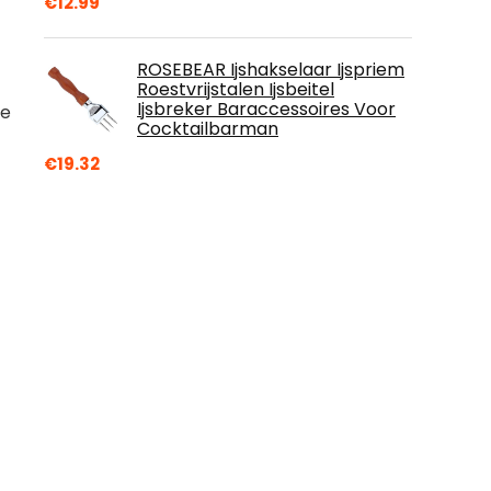
€
12.99
ROSEBEAR Ijshakselaar Ijspriem
Roestvrijstalen Ijsbeitel
Ijsbreker Baraccessoires Voor
te
Cocktailbarman
€
19.32