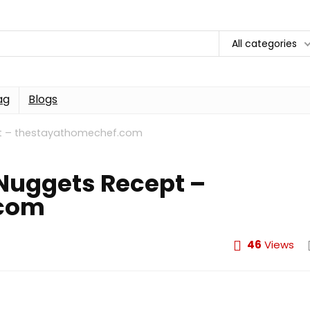
All categories
ag
Blogs
pt – thestayathomechef.com
Nuggets Recept –
.com
46
Views