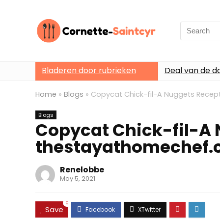
Search
for:
Bladeren door rubrieken
Deal van de d
Home
»
Blogs
»
Copycat Chick-fil-A Nuggets Rece
Blogs
Copycat Chick-fil-A 
thestayathomechef
Renelobbe
May 5, 2021
0
Save