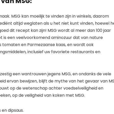
d van MSG:
aak. MSG kan moeilijk te vinden zijn in winkels, daarom
grediënt altijd weglaten als u het niet kunt vinden, hoewel h
goed dit recept kan zijn! MSG wordt al meer dan 100 jaar
et is een veelvoorkomend aminozuur dat van nature
s tomaten en Parmezaanse kaas, en wordt ook
ngsmiddelen, inclusief uw favoriete restaurants en
n zestig een wantrouwen jegens MSG, en ondanks de vele
eid ervan bewijzen, blijft de mythe van het gevaar van M
rouwt op de wetenschap achter voedselveiligheid en
eken, op de veiligheid van koken met MSG.