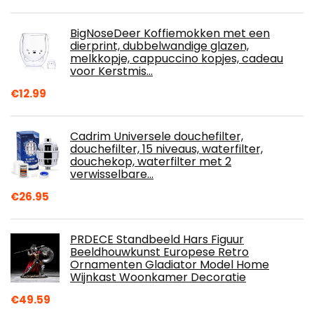
BigNoseDeer Koffiemokken met een
dierprint, dubbelwandige glazen,
melkkopje, cappuccino kopjes, cadeau
voor Kerstmis…
€
12.99
Cadrim Universele douchefilter,
douchefilter, 15 niveaus, waterfilter,
douchekop, waterfilter met 2
verwisselbare…
€
26.95
PRDECE Standbeeld Hars Figuur
Beeldhouwkunst Europese Retro
Ornamenten Gladiator Model Home
Wijnkast Woonkamer Decoratie
€
49.59