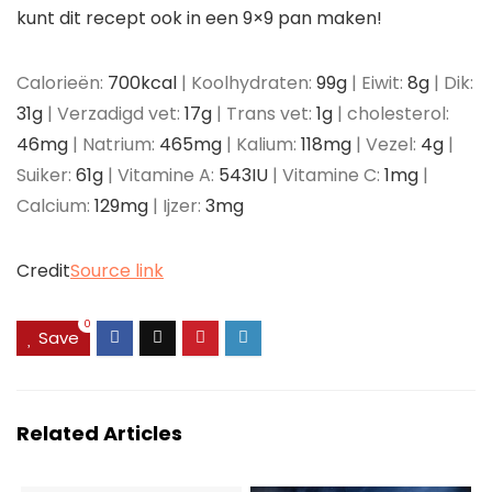
kunt dit recept ook in een 9×9 pan maken!
Calorieën:
700
kcal
|
Koolhydraten:
99
g
|
Eiwit:
8
g
|
Dik:
31
g
|
Verzadigd vet:
17
g
|
Trans vet:
1
g
|
cholesterol:
46
mg
|
Natrium:
465
mg
|
Kalium:
118
mg
|
Vezel:
4
g
|
Suiker:
61
g
|
Vitamine A:
543
IU
|
Vitamine C:
1
mg
|
Calcium:
129
mg
|
Ijzer:
3
mg
Credit
Source link
0
Save
Related Articles