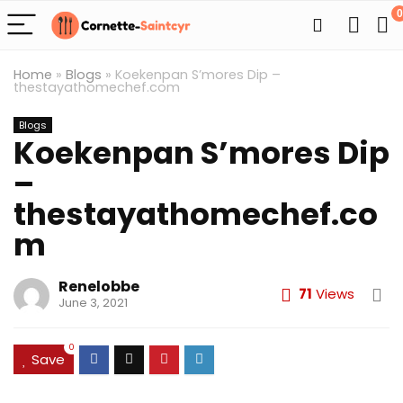
0
Home
»
Blogs
»
Koekenpan S’mores Dip –
thestayathomechef.com
Blogs
Koekenpan S’mores Dip
–
thestayathomechef.co
m
Renelobbe
71
Views
June 3, 2021
0
Save