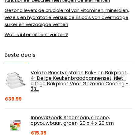
functioneel beschermen tegen de elementen
Gezond leven: de cruciale rol van vitaminen, mineralen,
vezels en hydratatie versus de risico’s van overmatige
suiker en verzadigde vetten
Wat is intermittent vasten?
Beste deals
Velaze Roestvrijstalen Bak- en Bakplaat,
4-Delige Keukenbraadpannenset, Niet-
giftige Bakplaat Voor Gezonde Coating -
23…
€
39.99
InnovaGoods Stoompan, silicone,
opvouwbaar, groen, 20 x 4 x 20 cm
€
15.35