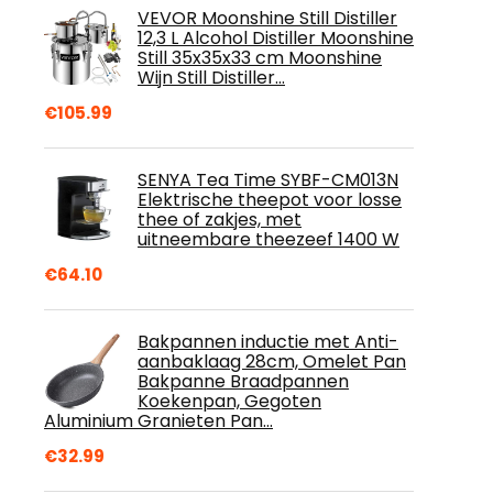
VEVOR Moonshine Still Distiller
12,3 L Alcohol Distiller Moonshine
Still 35x35x33 cm Moonshine
Wijn Still Distiller…
€
105.99
SENYA Tea Time SYBF-CM013N
Elektrische theepot voor losse
thee of zakjes, met
uitneembare theezeef 1400 W
€
64.10
Bakpannen inductie met Anti-
aanbaklaag 28cm, Omelet Pan
Bakpanne Braadpannen
Koekenpan, Gegoten
Aluminium Granieten Pan…
€
32.99