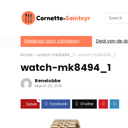
Search
for:
Bladeren door rubrieken
Deal van de d
Home
»
watch-mk8494_1
»
watch-mk8494_1
watch-mk8494_1
Renelobbe
March 20, 2019
0
Save