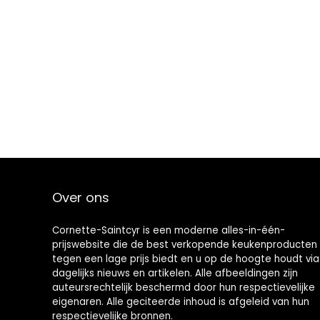
Over ons
Cornette-Saintcyr is een moderne alles-in-één-
prijswebsite die de best verkopende keukenproducten
tegen een lage prijs biedt en u op de hoogte houdt via
dagelijks nieuws en artikelen. Alle afbeeldingen zijn
auteursrechtelijk beschermd door hun respectievelijke
eigenaren. Alle geciteerde inhoud is afgeleid van hun
respectievelijke bronnen.