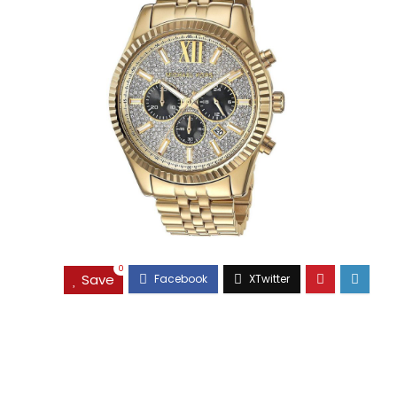
0
Save