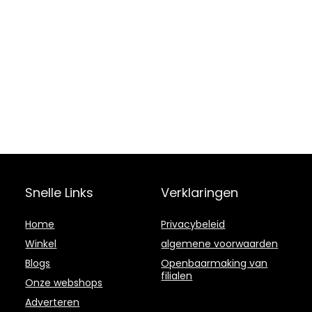
Snelle Links
Verklaringen
Home
Privacybeleid
Winkel
algemene voorwaarden
Blogs
Openbaarmaking van
filialen
Onze webshops
Adverteren