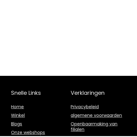
Snelle Links
Verklaringen
Home
Privacybeleid
Winkel
algemene voorwaarden
Blogs
Openbaarmaking van
filialen
Onze webshops