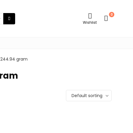
0
Wishlist
m; 244.94 gram
 gram
Default sorting