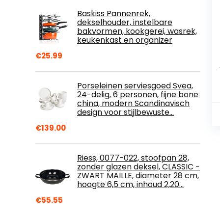
Baskiss Pannenrek,
dekselhouder, instelbare
bakvormen, kookgerei, wasrek,
keukenkast en organizer
€
25.99
Porseleinen serviesgoed Svea,
24-delig, 6 personen, fijne bone
china, modern Scandinavisch
design voor stijlbewuste…
€
139.00
Riess, 0077-022, stoofpan 28,
zonder glazen deksel, CLASSIC -
ZWART MAILLE, diameter 28 cm,
hoogte 6,5 cm, inhoud 2,20…
€
55.55