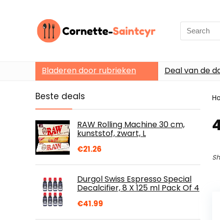
Search
for:
Bladeren door rubrieken
Deal van de d
Beste deals
H
4
RAW Rolling Machine 30 cm,
kunststof, zwart, L
€
21.26
Sh
Durgol Swiss Espresso Special
Decalcifier, 8 X 125 ml Pack Of 4
€
41.99