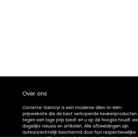
Over ons
Cornette-Saintcyr is een moderne alles-in-één-
prijswebsite die de best verkopende keukenproducten
tegen een lage prijs biedt en u op de hoogte houdt via
dagelijks nieuws en artikelen. Alle afbeeldingen zijn
auteursrechtelijk beschermd door hun respectievelijke