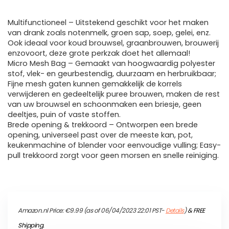
Multifunctioneel – Uitstekend geschikt voor het maken
van drank zoals notenmelk, groen sap, soep, gelei, enz.
Ook ideaal voor koud brouwsel, graanbrouwen, brouwerij
enzovoort, deze grote perkzak doet het allemaal!
Micro Mesh Bag – Gemaakt van hoogwaardig polyester
stof, vlek- en geurbestendig, duurzaam en herbruikbaar;
Fijne mesh gaten kunnen gemakkelijk de korrels
verwijderen en gedeeltelijk puree brouwen, maken de rest
van uw brouwsel en schoonmaken een briesje, geen
deeltjes, puin of vaste stoffen.
Brede opening & trekkoord – Ontworpen een brede
opening, universeel past over de meeste kan, pot,
keukenmachine of blender voor eenvoudige vulling; Easy-
pull trekkoord zorgt voor geen morsen en snelle reiniging.
Amazon.nl Price:
€
9.99
(as of 06/04/2023 22:01 PST-
Details
)
&
FREE
Shipping
.