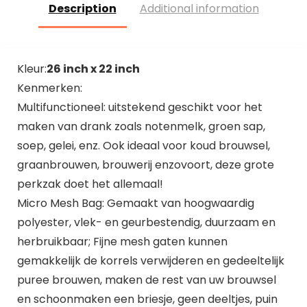
Description
Additional information
Brouwen en
Reptielen, IP64
Waterdicht
Kleur:
26 inch x 22 inch
Kenmerken:
Multifunctioneel: uitstekend geschikt voor het
maken van drank zoals notenmelk, groen sap,
soep, gelei, enz. Ook ideaal voor koud brouwsel,
graanbrouwen, brouwerij enzovoort, deze grote
perkzak doet het allemaal!
Micro Mesh Bag: Gemaakt van hoogwaardig
polyester, vlek- en geurbestendig, duurzaam en
herbruikbaar; Fijne mesh gaten kunnen
gemakkelijk de korrels verwijderen en gedeeltelijk
puree brouwen, maken de rest van uw brouwsel
en schoonmaken een briesje, geen deeltjes, puin