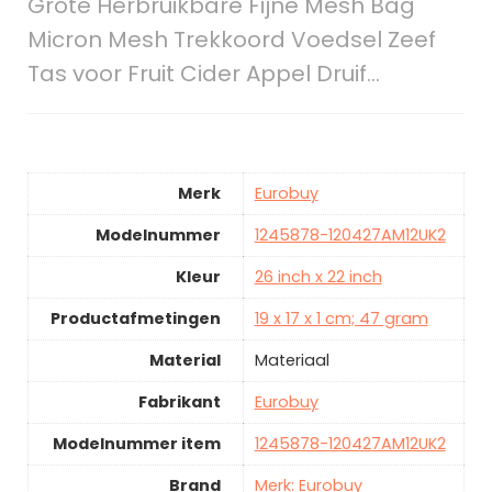
Grote Herbruikbare Fijne Mesh Bag
Micron Mesh Trekkoord Voedsel Zeef
Tas voor Fruit Cider Appel Druif…
Merk
Eurobuy
Modelnummer
1245878-120427AM12UK2
Kleur
26 inch x 22 inch
Productafmetingen
19 x 17 x 1 cm; 47 gram
Material
Materiaal
Fabrikant
Eurobuy
Modelnummer item
1245878-120427AM12UK2
Brand
Merk: Eurobuy