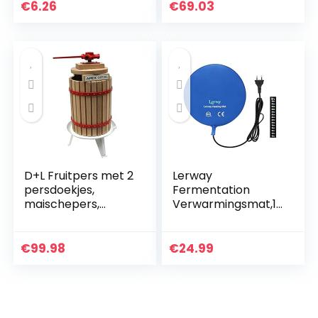
alcohol, wijngist,
maken
€
6.26
€
69.03
met voedingszout…
gereedschap
D+L Fruitpers met 2
Lerway
persdoekjes,
Fermentation
maischepers,
Verwarmingsmat,12
wijnpers,
“MET
appelpers, AWZ,
Gecertificeerd,25W
sappers, fruit, 18
Verwijderbare
€
99.98
€
24.99
liter
Warme
Hydrocultuur
Warmtemat voor
Zaailingen, Kieming
van Planten,