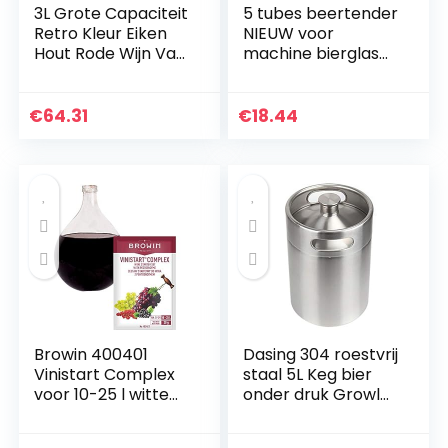
3L Grote Capaciteit
5 tubes beertender
Retro Kleur Eiken
NIEUW voor
Hout Rode Wijn Vat
machine bierglas
Emmer Vaatje
SEB of Krups, stuurt
Opslag Container
snel binnen uur
voor Thuis Thuis
€
64.31
€
18.44
Brouwen Wijn…
Browin 400401
Dasing 304 roestvrij
Vinistart Complex
staal 5L Keg bier
voor 10-25 l witte
onder druk Growler
en rode wijn van
draagbare bierfles
fruit, tot 17%
thuis brouwen bier