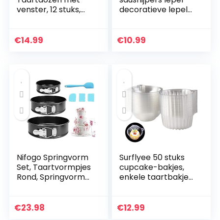
venster, 12 stuks,
decoratieve lepel
papier, voor
chef-art
cupcakes, koekjes,
potloodlepel DIY
gebak,
decoratieve lepel
€
14.99
€
10.99
geschenkverpakkin
gereedschap saus…
g voor bakkerij, 21…
Nifogo Springvorm
Surflyee 50 stuks
Set, Taartvormpjes
cupcake-bakjes,
Rond, Springvorm
enkele taartbakjes,
Bakvorm, 4″/ 7″ /
11,5 cm, individueel
9″Ronde Bakvorm,
cupcake-bakje
Niet-Klevende
voor grote muffins,
€
23.98
€
12.99
Lekvrije Bakvormen
salade…