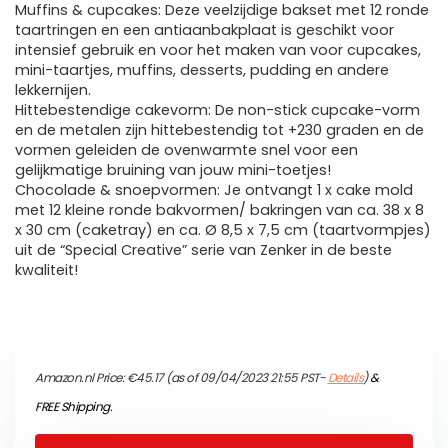
Muffins & cupcakes: Deze veelzijdige bakset met 12 ronde
taartringen en een antiaanbakplaat is geschikt voor
intensief gebruik en voor het maken van voor cupcakes,
mini-taartjes, muffins, desserts, pudding en andere
lekkernijen.
Hittebestendige cakevorm: De non-stick cupcake-vorm
en de metalen zijn hittebestendig tot +230 graden en de
vormen geleiden de ovenwarmte snel voor een
gelijkmatige bruining van jouw mini-toetjes!
Chocolade & snoepvormen: Je ontvangt 1 x cake mold
met 12 kleine ronde bakvormen/ bakringen van ca. 38 x 8
x 30 cm (caketray) en ca. Ø 8,5 x 7,5 cm (taartvormpjes)
uit de “Special Creative” serie van Zenker in de beste
kwaliteit!
Amazon.nl Price:
€
45.17
(as of 09/04/2023 21:55 PST-
Details
)
&
FREE Shipping
.