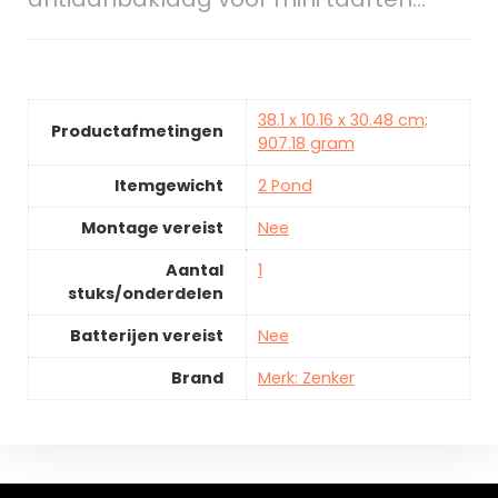
38.1 x 10.16 x 30.48 cm;
Productafmetingen
907.18 gram
Itemgewicht
2 Pond
Montage vereist
Nee
Aantal
1
stuks/onderdelen
Batterijen vereist
Nee
Brand
Merk: Zenker