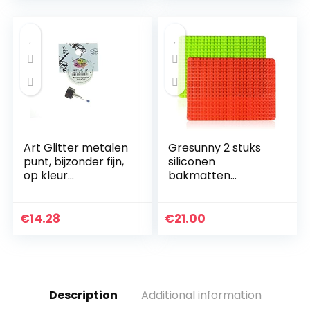
Met Verwijderbare
Losse Bodem,
Bakvormen Voor
Cheesecake en
Biscuit
Art Glitter metalen
Gresunny 2 stuks
punt, bijzonder fijn,
siliconen
op kleur
bakmatten
gesorteerd
hittebestendige
bakmat antislip
herbruikbare
€
14.28
€
21.00
bakvormen
piramide pan
antikleef…
Description
Additional information