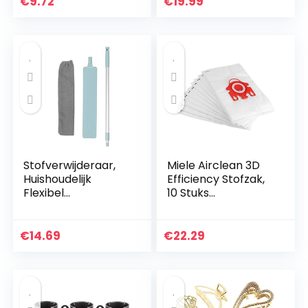
€
9.72
€
19.99
Schuursponsje,
Pennen…
Driehoek Vloeren
Maken…
Stofverwijderaar,
Miele Airclean 3D
Huishoudelijk
Efficiency Stofzak,
Flexibel
10 Stuks
Stofverwijderingsge
Stofzuigerzak
reedschap met
Accessoires
lange steel
Stoffilterzakken
€
14.69
€
22.29
Reinigingsborstel
voor Type FJM
voor nachtkastje
S4780/4510/4300