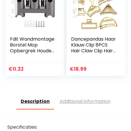
Fdit Wandmontage
Dancepandas Haar
Borstel Mop
Klauw Clip 8PCS
Opbergrek Houder
Hair Claw Clip Hair
Bijlagen Organizer
Clamp Legering
voor Dyson
Opvangclip Hair
V7/V8/V10
Accessories
€
11.32
€
18.99
Stofzuiger
Description
Additional information
Specificaties: