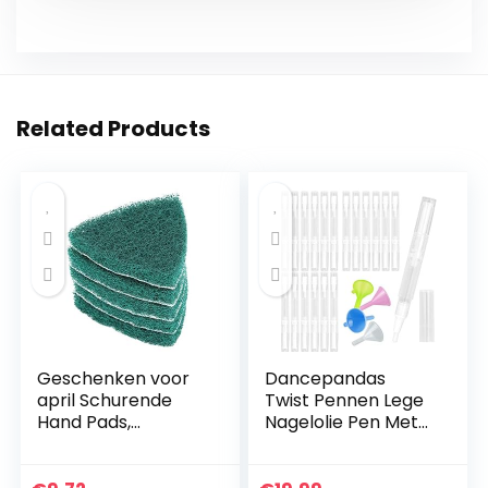
Related Products
Geschenken voor
Dancepandas
april Schurende
Twist Pennen Lege
Hand Pads,
Nagelolie Pen Met
Zelfklevende Polijst
Borstel Tip 15 STKS
Pad Schurende
Transparante 3 ML
Hand
Nagelriemolie