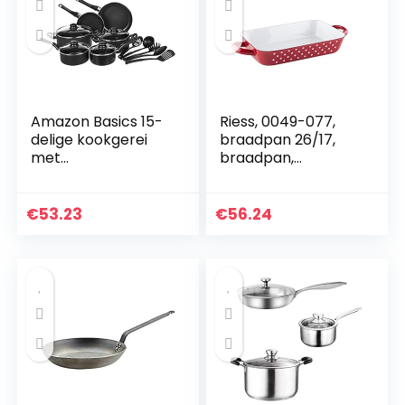
Amazon Basics 15-
Riess, 0049-077,
delige kookgerei
braadpan 26/17,
met
braadpan,
antiaanbaklaag,
ovenpan, COUNTRY
aluminium
– PÜNKTCHEN
ROOD, 26 x 17 cm,
€
53.23
€
56.24
hoogte 5 cm, email,
rood/wit…