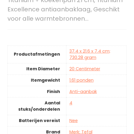
Titanium + Koekenpan 21 cm, Titanium
Excellence antiaanbaklaag, Geschikt
voor alle warmtebronnen…
37.4 x 21.6 x 7.4 cm;
Productafmetingen
730.28 gram
Item Diameter
20 Centimeter
Itemgewicht
1.61 ponden
Finish
Anti-aanbak
Aantal
4
stuks/onderdelen
Batterijen vereist
Nee
Brand
Merk: Tefal