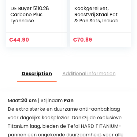
DE Buyer 5110.28
Kookgerei Set,
Carbone Plus
Roestvrij Staal Pot
Lyonnaise
& Pan Sets, Inductie
braadpan, staal,
Saucepan Set, Melk
zilver, 28 cm
Pans Set,Fry Pan
met Glas deksel
€
44.90
€
70.89
Pot&Frying…
Description
Additional information
Maat:
20 cm
| Stijlnaam:
Pan
De extra sterke en duurzame anti-aanbaklaag
voor dagelijks kookplezier. Dankzij de exclusieve
Titanium laag, bieden de Tefal HARD TITANIUM+
pannen een ongekende duurzaamheid, voor alle