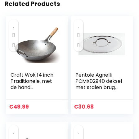
Related Products
Craft Wok 14 inch
Pentole Agnelli
Traditionele, met
PCMX02940 deksel
de hand
met stalen brug,
gehamerde,
aluminium,
koolstofstalen pow
glanzend, 40 cm
wok met houten en
€
49.99
€
30.68
stalen hulphandvat
(diameter…