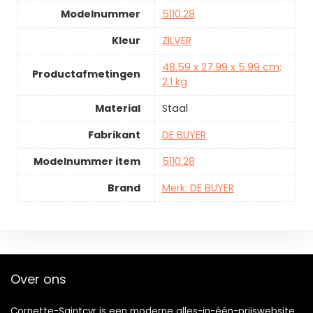
Modelnummer
5110.28
Kleur
ZILVER
48.59 x 27.99 x 5.99 cm;
Productafmetingen
2.1 kg
Material
Staal
Fabrikant
DE BUYER
Modelnummer item
5110.28
Brand
Merk: DE BUYER
Over ons
Cornette-Saintcyr is een moderne alles-in-één-prijswebsite