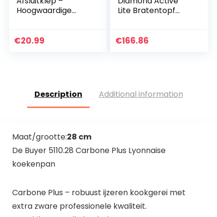
Afsluitklep –
Diamond Active
Hoogwaardige
Lite Bratentopf
Biertrechter met
Gartopf 24 cm 4,0
Lekvrije Stop –
ltr. Induktion
Ideaal voor
€
20.99
€
166.86
Studentenfeesten,
Leuke Festivals…
Description
Additional information
Maat/grootte:
28 cm
De Buyer 5110.28 Carbone Plus Lyonnaise
koekenpan
Carbone Plus – robuust ijzeren kookgerei met
extra zware professionele kwaliteit.