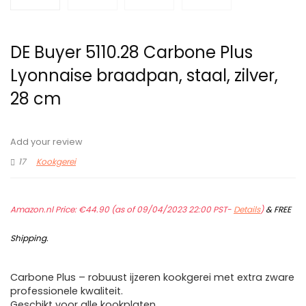
DE Buyer 5110.28 Carbone Plus
Lyonnaise braadpan, staal, zilver,
28 cm
Add your review
17
Kookgerei
Amazon.nl Price:
€
44.90
(as of 09/04/2023 22:00 PST-
Details
)
&
FREE
Shipping
.
Carbone Plus – robuust ijzeren kookgerei met extra zware
professionele kwaliteit.
Geschikt voor alle kookplaten.