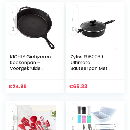
KICHLY Gietijzeren
Zyliss E980069
Koekenpan –
Ultimate
Voorgekruide
Sauteerpan Met
Ronde Koekenpan
Deksel, 28cm,
– Veilig Grill
Gesmeed
Kookgerei –
Aluminium, Zwart,
€
24.99
€
66.33
Gelijkmatige
Rockpearl Plus
Warmteverdeling…
Antiaanbaktechnol
ogie…