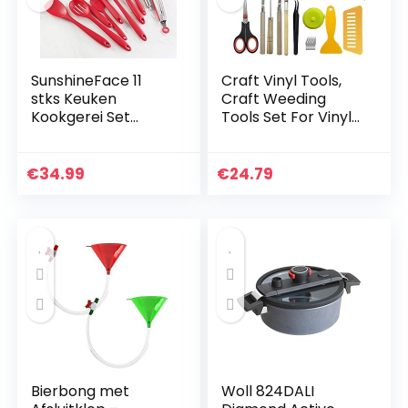
SunshineFace 11
Craft Vinyl Tools,
stks Keuken
Craft Weeding
Kookgerei Set
Tools Set For Vinyl
Siliconen Non-Stick
Weed Accessories,
Hittebestendige
Wonderful Multi-
Kookgerei
use Weeding Tool
€
34.99
€
24.79
Set, Basic Vinyl…
Bierbong met
Woll 824DALI