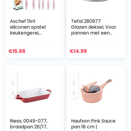
Aschef 11in1
Tefal 280977
siliconen spatel
Glazen deksel, Voor
keukengerei,
pannen met een
hittebestendige
diameter van 28
anti-aanbak spatel
cm –
set met versterkte
Hittebestendig tot
€
15.66
€
14.99
roestvrijstalen
180°C
kern…
Riess, 0049-077,
Haufson Pink Sauce
braadpan 26/17,
pan 18 cm |