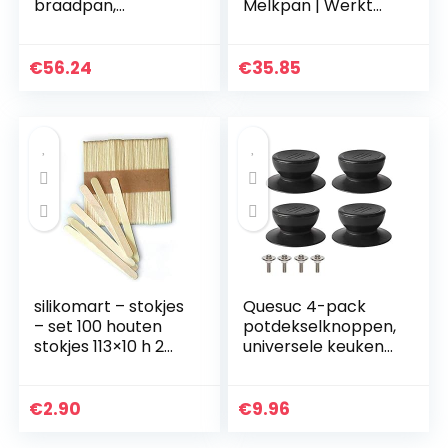
braadpan,
Melkpan | Werkt
ovenpan, COUNTRY
met alle
– PÜNKTCHEN
belangrijke
ROOD, 26 x 17 cm,
kookplaten | PFOA
€
56.24
€
35.85
hoogte 5 cm, email,
Free Non-Stick |
rood/wit…
Professioneel…
silikomart – stokjes
Quesuc 4-pack
– set 100 houten
potdekselknoppen,
stokjes 113×10 h 2
universele keuken
mm,Bruin Hout
kookgerei deksel
vervangende
knoppen braadpan
€
2.90
€
9.96
keteldeksel
glazen…