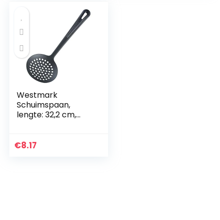
Westmark
Schuimspaan,
lengte: 32,2 cm,
Gentle, zwart,
28502270
€
8.17