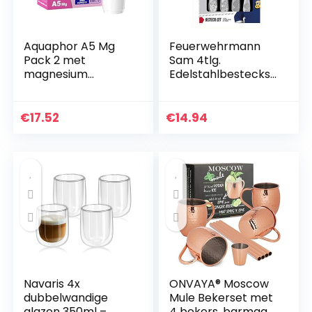
Aquaphor A5 Mg
Feuerwehrmann
Pack 2 met
Sam 4tlg.
magnesium
Edelstahlbesteckse
waterfilterpatroon,
t im
wit, 350 l
Geschenkkarton:
4-teilig, Edelstahl,
€
17.52
€
14.94
Rostfrei, mit
Prägung
Navaris 4x
ONVAYA® Moscow
dubbelwandige
Mule Bekerset met
glazen 350ml –
4 bekers, barmaat