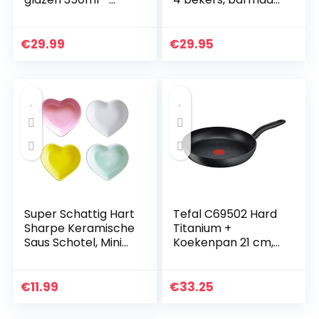
Thermoglazen voor
en rietje, koperen
warme en koude
bekers voor
dranken – Set van
cocktails, 4
€
29.99
€
29.95
4
koperen mokken
cappuccinoglazen…
met 480 ml…
Super Schattig Hart
Tefal C69502 Hard
Sharpe Keramische
Titanium +
Saus Schotel, Mini
Koekenpan 21 cm,
Side
Titanium
Kruidenschotel,
Excellence
Specerijengerecht
antiaanbaklaag,
€
11.99
€
33.25
en/Sushi Soja
Geschikt voor alle
Dipping…
warmtebronnen…