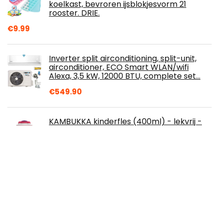
koelkast, bevroren ijsblokjesvorm 21
rooster. DRIE.
€
9.99
Inverter split airconditioning, split-unit,
airconditioner, ECO Smart WLAN/wifi
Alexa, 3,5 kW, 12000 BTU, complete set…
€
549.90
KAMBUKKA kinderfles (400ml) - lekvrij -
Anti-vlekken en geurtjes -
Schokbestendig -
Vaatwasmachinebestendig - lekvrije…
€
21.96
GRÄWE Tafelmessen, 6 stuks, messenset
om te snijden, set van 6 broodjes,
ontbijtmessen met eenzijdig gekarteld,