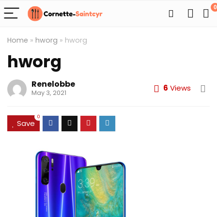
0
Home
»
hworg
»
hworg
hworg
Renelobbe
6
Views
May 3, 2021
0
Save