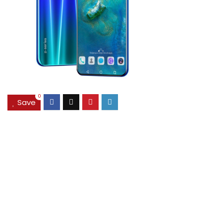
0
Save