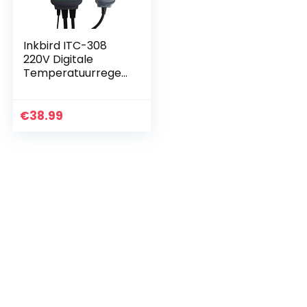
Inkbird ITC-308
220V Digitale
Temperatuurregel
aar Outlet
Thermostaat met
Verwarming en
€
38.99
Koeling voor
Homebrewing…