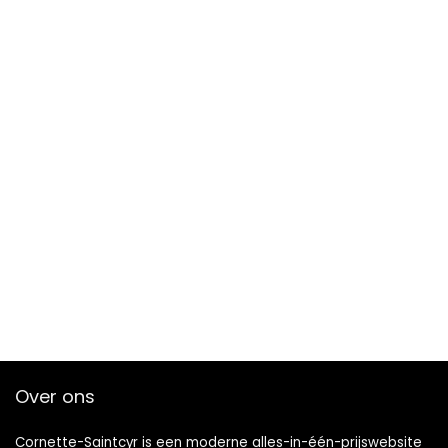
Over ons
Cornette-Saintcyr is een moderne alles-in-één-prijswebsite