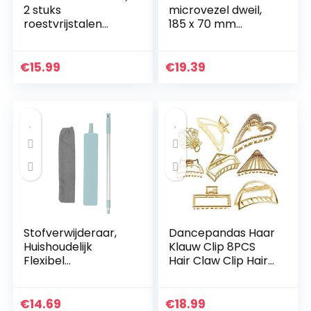
2 stuks
microvezel dweil,
roestvrijstalen
185 x 70 mm
staafzeef,
vervangende
theezeef, fijne zeef
wasbare nat-
zeef, fijne zeef,
droge dweilpads
€
15.99
€
19.39
conische zeef met
voor iRobot Braava
handvat…
Jet 240/241(Blue)
Stofverwijderaar,
Dancepandas Haar
Huishoudelijk
Klauw Clip 8PCS
Flexibel
Hair Claw Clip Hair
Stofverwijderingsge
Clamp Legering
reedschap met
Opvangclip Hair
lange steel
Accessories
€
14.69
€
18.99