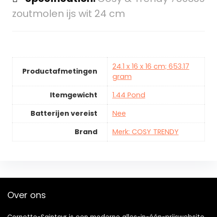
zoutmolen ijs wit 24 cm
24.1 x 16 x 16 cm; 653.17
Productafmetingen
gram
Itemgewicht
1.44 Pond
Batterijen vereist
Nee
Brand
Merk: COSY TRENDY
Over ons