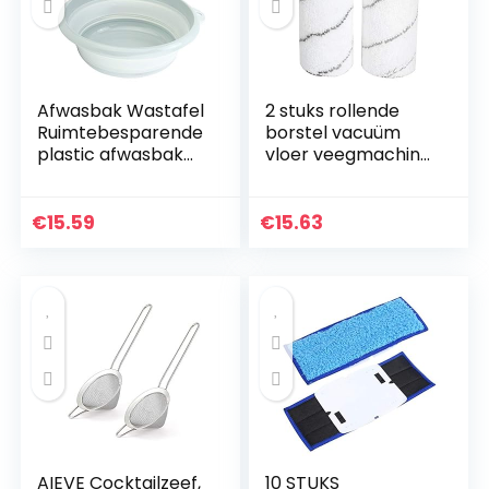
Afwasbak Wastafel
2 stuks rollende
Ruimtebesparende
borstel vacuüm
plastic afwasbak
vloer veegmachine
voor keuken om te
schoner accessoire
wandelen(Small
huishoudelijke
blue)
schoonmaak
€
15.59
€
15.63
accessoires
geschikt voor…
AIEVE Cocktailzeef,
10 STUKS