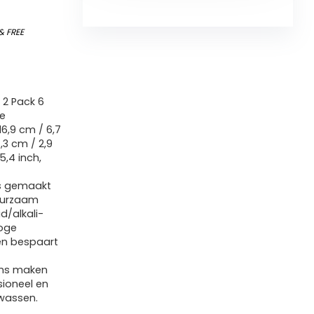
&
FREE
 2 Pack 6
ge
6,9 cm / 6,7
,3 cm / 2,9
,4 inch,
is gemaakt
uurzaam
d/alkali-
hoge
en bespaart
ems maken
sioneel en
 wassen.