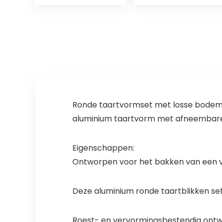
pastabord,
lepel
soepbord |
gereedschap
Deens ontwerp
saus…
voor hygge…
Ronde taartvormset met losse bodem,
aluminium taartvorm met afneembare b
Eigenschappen:
Ontworpen voor het bakken van een v
Deze aluminium ronde taartblikken set i
Roest- en vervormingsbestendig ontwer