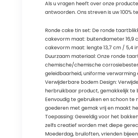
Als u vragen heeft over onze producte
antwoorden. Ons streven is uw 100% t
Ronde cake tin set: De ronde taartbl
cakevorm maat: buitendiameter 16,9 cm
cakevorm maat: lengte 13,7 cm / 5,4 inc
Duurzaam materiaal: Onze ronde taart
chemische/chemische corrosiebestend
geleidbaarheid, uniforme verwarming e
Verwijderbare bodem Design: Verwijde
herbruikbaar product, gemakkelijk te
Eenvoudig te gebruiken en schoon te 
goederen met gemak vrij en maakt het
Toepassing: Geweldig voor het bakken 
zelfs creatief worden met diepe gerech
Moederdag, bruiloften, vrienden bijee