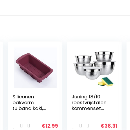
Siliconen
Juning 18/10
bakvorm
roestvrijstalen
tulband kaki,
kommenset
voedselveilige
bestaande uit 5
platina siliconen
stuks, met
herbruikbare
kunststof deksel,
€
12.99
€
38.31