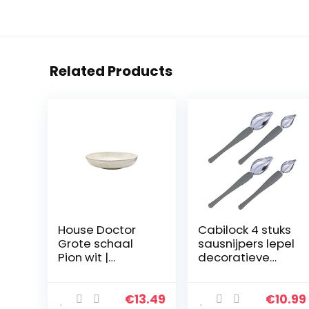
Related Products
House Doctor
Cabilock 4 stuks
Grote schaal
sausnijpers lepel
Pion wit |
decoratieve
aardewerk
lepel chef-art
servies –
potloodlepel DIY
Saltbord,
decoratieve
€
13.49
€
10.99