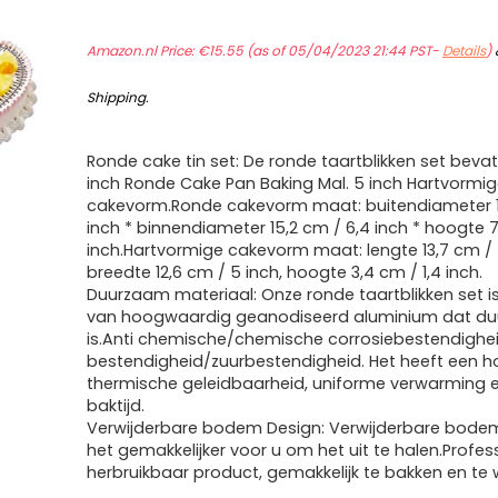
Amazon.nl Price:
€
15.55
(as of 05/04/2023 21:44 PST-
Details
)
Shipping
.
Ronde cake tin set: De ronde taartblikken set bevat
inch Ronde Cake Pan Baking Mal. 5 inch Hartvormi
cakevorm.Ronde cakevorm maat: buitendiameter 1
inch * binnendiameter 15,2 cm / 6,4 inch * hoogte 7
inch.Hartvormige cakevorm maat: lengte 13,7 cm / 5
breedte 12,6 cm / 5 inch, hoogte 3,4 cm / 1,4 inch.
Duurzaam materiaal: Onze ronde taartblikken set 
van hoogwaardig geanodiseerd aluminium dat d
is.Anti chemische/chemische corrosiebestendighei
bestendigheid/zuurbestendigheid. Het heeft een 
thermische geleidbaarheid, uniforme verwarming 
baktijd.
Verwijderbare bodem Design: Verwijderbare bod
het gemakkelijker voor u om het uit te halen.Profes
herbruikbaar product, gemakkelijk te bakken en te