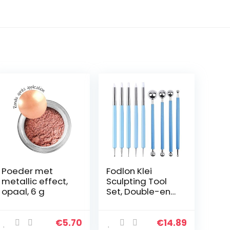
Poeder met
Fodlon Klei
metallic effect,
Sculpting Tool
opaal, 6 g
Set, Double-end
Art Dotting Tool
Hand Craft
Accessoires 9
€
5.70
€
14.89