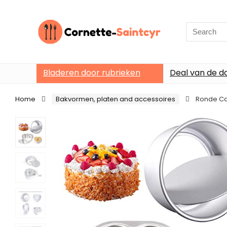
Search
for:
Bladeren door rubrieken
Deal van de d
Home
Bakvormen, platen and accessoires
Ronde Cak