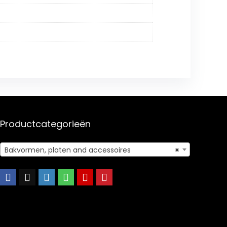
Productcategorieën
Bakvormen, platen and accessoires
×