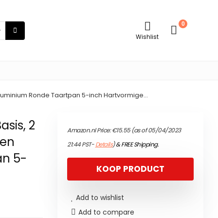
0
Wishlist
p Aluminium Ronde Taartpan 5-inch Hartvormige…
asis, 2
Amazon.nl Price:
€
15.55
(as of 05/04/2023
ken
21:44 PST-
Details
)
&
FREE Shipping
.
an 5-
KOOP PRODUCT
Add to wishlist
Add to compare