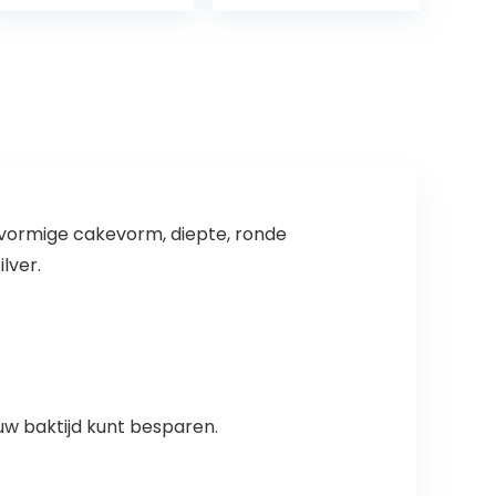
stks Cake
Decorating
Gereedschap…
vormige cakevorm, diepte, ronde
lver.
 uw baktijd kunt besparen.