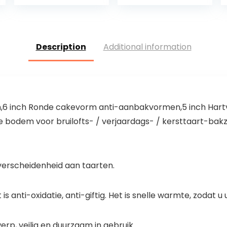
bakvorm rond, Ø
3L, 2L, 1,6L, 1,2L,
22,8 cm & 11 cm
0,8L, te…
diep, anti…
Description
Additional information
6 inch Ronde cakevorm anti-aanbakvormen,5 inch Hart
odem voor bruilofts- / verjaardags- / kersttaart-bakzi
erscheidenheid aan taarten.
s anti-oxidatie, anti-giftig. Het is snelle warmte, zodat u
p, veilig en duurzaam in gebruik.