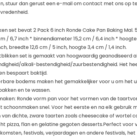
n, stuur dan gerust een e-mail om contact met ons op te 
evredenheid.
ikken set bevat 2 Pack 6 inch Ronde Cake Pan Baking Mal
 / 6,7 inch * binnendiameter 15,2 cm / 6,4 inch * hoogte
h, breedte 12,6 cm / 5 inch, hoogte 3,4 cm / 1,4 inch.
blikken set is gemaakt van hoogwaardig geanodiseerd al
igheid/alkali-bestendigheid/zuurbestendigheid. Het he
n bespaart baktijd.
rbare bodems maken het gemakkelijker voor u om het uit
 bakken en te wassen.
maken: Ronde vorm pan voor het vormen van de taartvorm
 schoonmaken snel. Voor het eerste en na elk gebruik 
van dichte, zware taarten zoals cheesecake of wortel cake
t pizza, flan en gelatine gegoten desserts.Perfect voor 
nkomsten, festivals, verjaardagen en andere festivals, h