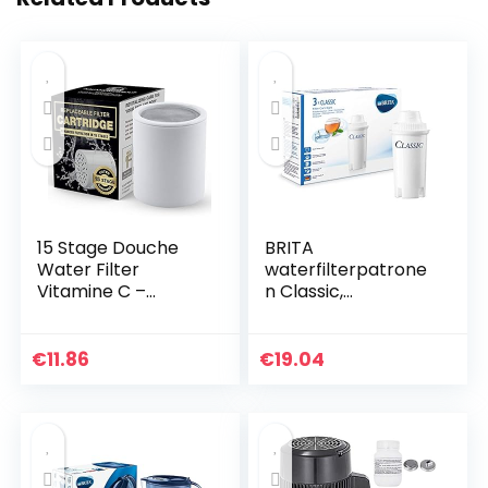
15 Stage Douche
BRITA
Water Filter
waterfilterpatrone
Vitamine C –
n Classic,
Verwijdert Chloor,
compatibel met
Onzuiverheden &
eerste generatie
Onaangename
BRITA
€
11.86
€
19.04
Geuren –
waterfilterkannen,
Douchefilters –
3-pack
Voor…