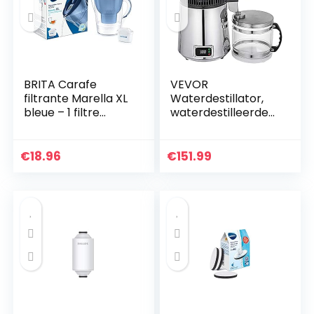
BRITA Carafe
VEVOR
filtrante Marella XL
Waterdestillator,
bleue – 1 filtre
waterdestilleerders
MAXTRA+ inclus
machine
roestvrijstalen
water destilleerder
€
18.96
€
151.99
220 V,
distilleerapparaat,
water…