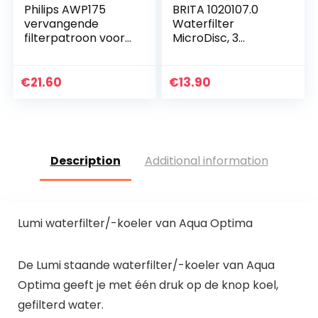
Philips AWP175
BRITA 1020107.0
vervangende
Waterfilter
filterpatroon voor
MicroDisc, 3
Philips
Stuks,5.5 x 5.5 x 0.4
douchefilter/water
cm,Zwart
filter AWP1775,
€
21.60
€
13.90
vervangende
cartridge…
Description
Additional information
Lumi waterfilter/-koeler van Aqua Optima
De Lumi staande waterfilter/-koeler van Aqua
Optima geeft je met één druk op de knop koel,
gefilterd water.