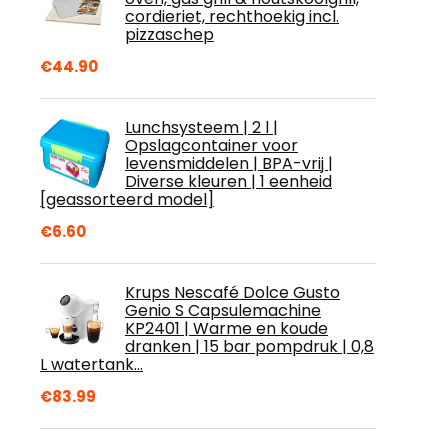
cordieriet, rechthoekig incl.
pizzaschep
€
44.90
Lunchsysteem | 2 l |
Opslagcontainer voor
levensmiddelen | BPA-vrij |
Diverse kleuren | 1 eenheid
[geassorteerd model]
€
6.60
Krups Nescafé Dolce Gusto
Genio S Capsulemachine
KP2401 | Warme en koude
dranken | 15 bar pompdruk | 0,8
L watertank…
€
83.99