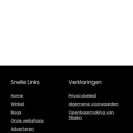
Snelle Links
Verklaringen
Home
Privacybeleid
Winkel
algemene voorwaarden
Blogs
Openbaarmaking van
filialen
Onze webshops
Adverteren