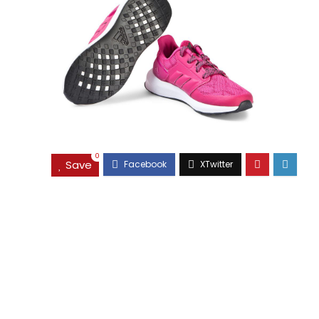
0
Save