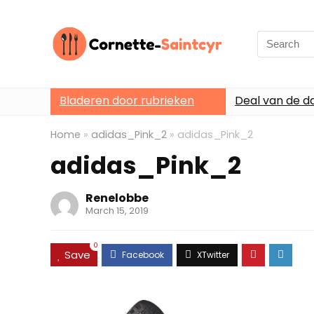
Search
for:
Bladeren door rubrieken
Deal van de d
Home
»
adidas_Pink_2
»
adidas_Pink_2
adidas_Pink_2
Renelobbe
March 15, 2019
0
Save