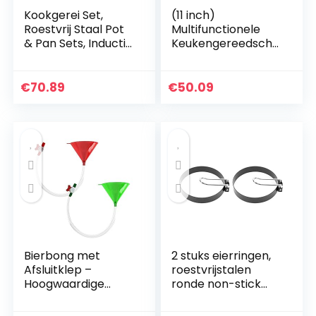
Kookgerei Set,
(11 inch)
Roestvrij Staal Pot
Multifunctionele
& Pan Sets, Inductie
Keukengereedscha
Saucepan Set, Melk
p Kookgerei Pans,
Pans Set,Fry Pan
Ontbijt Pan, Ei
met Glas deksel
Frituurpan Nonstick
€
70.89
€
50.09
Pot&Frying…
Bierbong met
2 stuks eierringen,
Afsluitklep –
roestvrijstalen
Hoogwaardige
ronde non-stick
Biertrechter met
eivorm, keuken
Lekvrije Stop –
eierringen voor ei