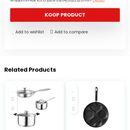
Amazon.nl Price:
€
5.15
(as of 09/04/2023 22:01 PST-
Details
)
KOOP PRODUCT
Add to wishlist
Add to compare
Related Products