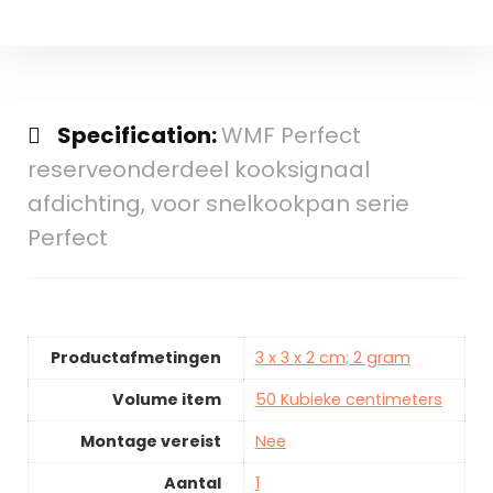
Specification:
WMF Perfect
reserveonderdeel kooksignaal
afdichting, voor snelkookpan serie
Perfect
Productafmetingen
3 x 3 x 2 cm; 2 gram
Volume item
50 Kubieke centimeters
Montage vereist
Nee
Aantal
1