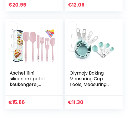
Ideaal voor
Mcmuffins
€
20.99
€
12.09
Studentenfeesten,
Leuke Festivals…
Aschef 11in1
Olymajy Baking
siliconen spatel
Measuring Cup
keukengerei,
Tools, Measuring
hittebestendige
Spoons, 8 stuks
anti-aanbak spatel
blauwe plastic
set met versterkte
maatbekers en
€
15.66
€
11.30
roestvrijstalen
lepels, keuken
kern…
kookgerei voor…