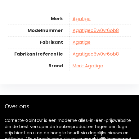
Merk
Agatige
Modelnummer
Agatigec5w0vr6ob8
Fabrikant
Agatige
Fabrikantreferentie
Agatigec5w0vr6ob8
Brand
Merk: Agatige
Over ons
Cornette-Saintcyr is een moderne alles-in-één-prijswebsite
die de best verkopende keukenproducten tegen een lage
prijs biedt en u op de hoogte houdt via dagelijks nieuws en