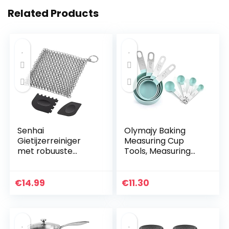
Related Products
Senhai
Olymajy Baking
Gietijzerreiniger
Measuring Cup
met robuuste
Tools, Measuring
kunststof
Spoons, 8 stuks
grillschraper, 17,8 x
blauwe plastic
17,8 cm,
maatbekers en
€
14.99
€
11.30
roestvrijstalen
lepels, keuken
kettingschrobber
kookgerei voor…
voor…