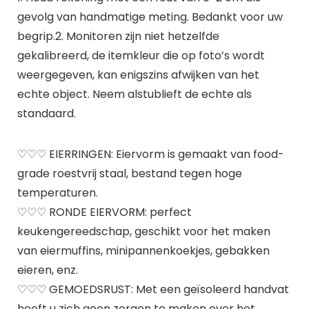
gevolg van handmatige meting. Bedankt voor uw
begrip.2. Monitoren zijn niet hetzelfde
gekalibreerd, de itemkleur die op foto’s wordt
weergegeven, kan enigszins afwijken van het
echte object. Neem alstublieft de echte als
standaard.
♡♡♡ EIERRINGEN: Eiervorm is gemaakt van food-
grade roestvrij staal, bestand tegen hoge
temperaturen.
♡♡♡ RONDE EIERVORM: perfect
keukengereedschap, geschikt voor het maken
van eiermuffins, minipannenkoekjes, gebakken
eieren, enz.
♡♡♡ GEMOEDSRUST: Met een geïsoleerd handvat
hoeft u zich geen zorgen te maken over het