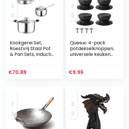
Kookgerei Set,
Quesuc 4-pack
Roestvrij Staal Pot
potdekselknoppen,
& Pan Sets, Inductie
universele keuken
Saucepan Set, Melk
kookgerei deksel
Pans Set,Fry Pan
vervangende
met Glas deksel
knoppen braadpan
€
70.89
€
9.96
Pot&Frying…
keteldeksel
glazen…