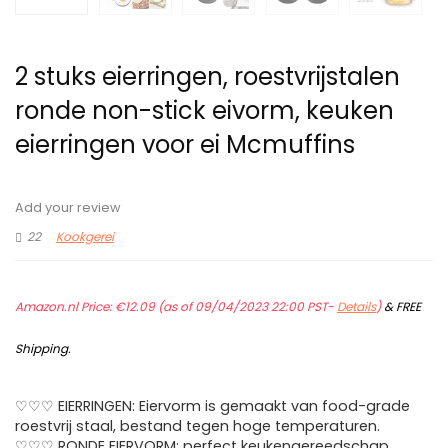
2 stuks eierringen, roestvrijstalen
ronde non-stick eivorm, keuken
eierringen voor ei Mcmuffins
Add your review
22
Kookgerei
Amazon.nl Price:
€
12.09
(as of 09/04/2023 22:00 PST-
Details
)
&
FREE
Shipping
.
♡♡♡ EIERRINGEN: Eiervorm is gemaakt van food-grade
roestvrij staal, bestand tegen hoge temperaturen.
♡♡♡ RONDE EIERVORM: perfect keukengereedschap,