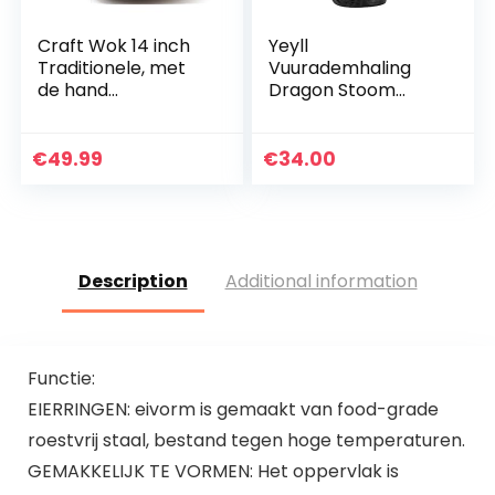
Craft Wok 14 inch
Yeyll
Traditionele, met
Vuurademhaling
de hand
Dragon Stoom
gehamerde,
Release Diverter
koolstofstalen pow
Tool, Stoom
wok met houten en
Release Diverter,
€
49.99
€
34.00
stalen hulphandvat
Accessoire voor
(diameter…
Instant Pot
Drukkoker…
Description
Additional information
Functie:
EIERRINGEN: eivorm is gemaakt van food-grade
roestvrij staal, bestand tegen hoge temperaturen.
GEMAKKELIJK TE VORMEN: Het oppervlak is