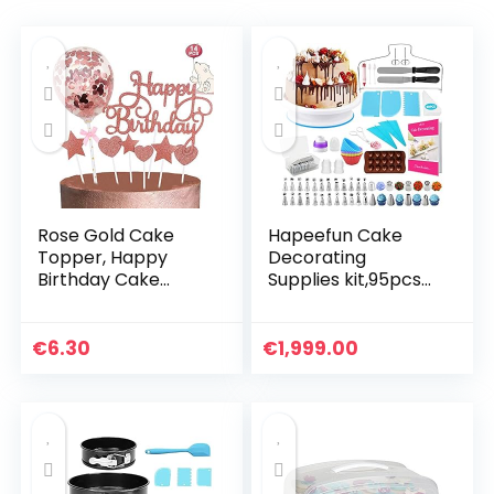
Rose Gold Cake
Hapeefun Cake
Topper, Happy
Decorating
Birthday Cake
Supplies kit,95pcs
Toppers/Confetti
Cake Decorating
Ballon Hart Star
Set-cake
Cake Toppers voor
decorating
€
6.30
€
1,999.00
Gelukkige
equipments -cake
Verjaardag Cake…
decorating tools
with…