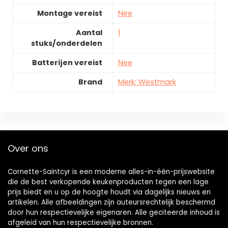
Montage vereist
Nee
Aantal
1
stuks/onderdelen
Batterijen vereist
Nee
Brand
Merk: Westmark
Over ons
Cornette-Saintcyr is een moderne alles-in-één-prijswebsite
die de best verkopende keukenproducten tegen een lage
prijs biedt en u op de hoogte houdt via dagelijks nieuws en
artikelen. Alle afbeeldingen zijn auteursrechtelijk beschermd
door hun respectievelijke eigenaren. Alle geciteerde inhoud is
afgeleid van hun respectievelijke bronnen.