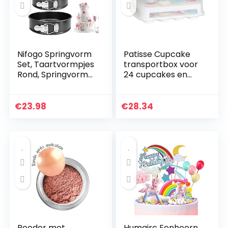
Nifogo Springvorm
Patisse Cupcake
Set, Taartvormpjes
transportbox voor
Rond, Springvorm
24 cupcakes en
Bakvorm, 4″/ 7″ /
muffins 2
9″Ronde Bakvorm,
verdiepingen.
Niet-Klevende
€
23.98
€
28.34
Lekvrije Bakvormen
Met Verwijderbare
Losse Bodem,
Bakvormen Voor
Cheesecake en
Biscuit
Poeder met
Humairc Eenhoorn