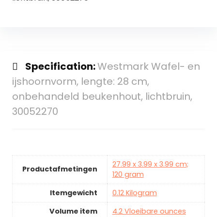
Specification:
Westmark Wafel- en
ijshoornvorm, lengte: 28 cm,
onbehandeld beukenhout, lichtbruin,
30052270
27.99 x 3.99 x 3.99 cm;
Productafmetingen
120 gram
Itemgewicht
0.12 Kilogram
Volume item
4.2 Vloeibare ounces