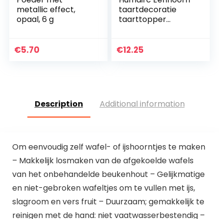
metallic effect,
taartdecoratie
opaal, 6 g
taarttopper
taartdecoratie
voor meisjes
verjaardag Happy
€
5.70
€
12.25
Birthday
luchtballon wolk
maan…
Description
Additional information
Om eenvoudig zelf wafel- of ijshoorntjes te maken
– Makkelijk losmaken van de afgekoelde wafels
van het onbehandelde beukenhout – Gelijkmatige
en niet-gebroken wafeltjes om te vullen met ijs,
slagroom en vers fruit – Duurzaam; gemakkelijk te
reinigen met de hand: niet vaatwasserbestendig –