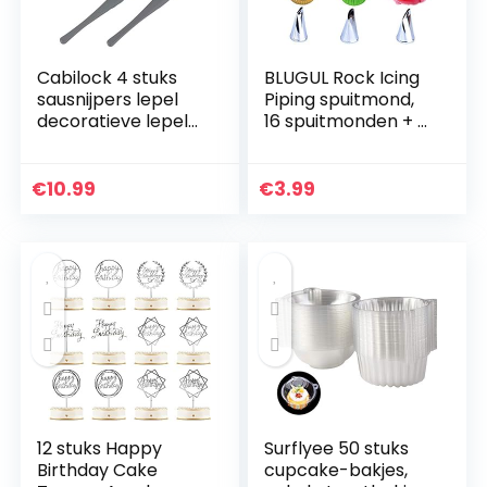
Cabilock 4 stuks
BLUGUL Rock Icing
sausnijpers lepel
Piping spuitmond,
decoratieve lepel
16 spuitmonden + 2
chef-art
spuitzakken + 2
potloodlepel DIY
koppelingen,
decoratieve lepel
taartdecoratie tips
€
10.99
€
3.99
gereedschap saus…
koken tools…
12 stuks Happy
Surflyee 50 stuks
Birthday Cake
cupcake-bakjes,