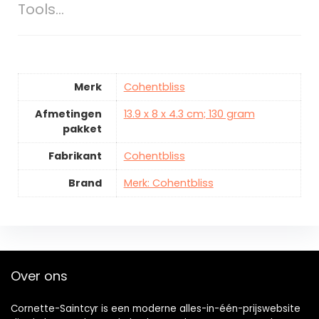
Tools…
Merk
Cohentbliss
Afmetingen
13.9 x 8 x 4.3 cm; 130 gram
pakket
Fabrikant
Cohentbliss
Brand
Merk: Cohentbliss
Over ons
Cornette-Saintcyr is een moderne alles-in-één-prijswebsite