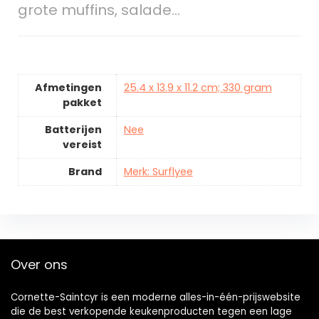
grote muffins, salade…
Afmetingen
25.4 x 13.9 x 11.2 cm; 330 gram
pakket
Batterijen
Nee
vereist
Brand
Merk: Surflyee
Over ons
Cornette-Saintcyr is een moderne alles-in-één-prijswebsite
die de best verkopende keukenproducten tegen een lage