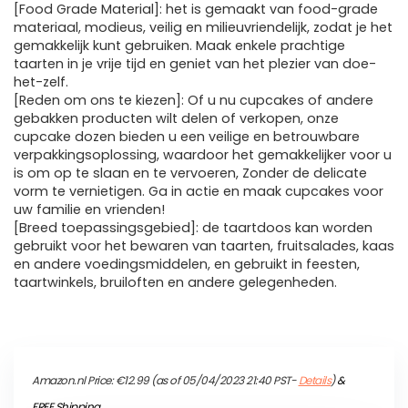
[Food Grade Material]: het is gemaakt van food-grade
materiaal, modieus, veilig en milieuvriendelijk, zodat je het
gemakkelijk kunt gebruiken. Maak enkele prachtige
taarten in je vrije tijd en geniet van het plezier van doe-
het-zelf.
[Reden om ons te kiezen]: Of u nu cupcakes of andere
gebakken producten wilt delen of verkopen, onze
cupcake dozen bieden u een veilige en betrouwbare
verpakkingsoplossing, waardoor het gemakkelijker voor u
is om op te slaan en te vervoeren, Zonder de delicate
vorm te vernietigen. Ga in actie en maak cupcakes voor
uw familie en vrienden!
[Breed toepassingsgebied]: de taartdoos kan worden
gebruikt voor het bewaren van taarten, fruitsalades, kaas
en andere voedingsmiddelen, en gebruikt in feesten,
taartwinkels, bruiloften en andere gelegenheden.
Amazon.nl Price:
€
12.99
(as of 05/04/2023 21:40 PST-
Details
)
&
FREE Shipping
.