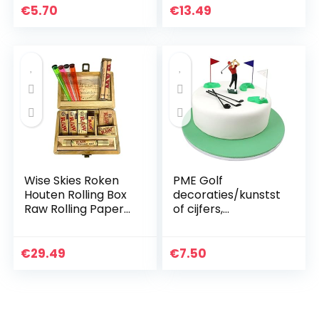
soepbord | Deens
€
5.70
€
13.49
ontwerp voor
hygge…
Wise Skies Roken
PME Golf
Houten Rolling Box
decoraties/kunstst
Raw Rolling Papers
of cijfers,
Raw Rolling Mat
groen/rood/blauw/
wit/zwart, set 13, 17
x 12,1 x 3,6 cm
€
29.49
€
7.50