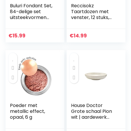
Buluri Fondant Set,
Reccisokz
84-delige set
Taartdozen met
uitsteekvormen
venster, 12 stuks,
voor fondant, met
papier, voor
premium
cupcakes, koekjes,
bakaccessoires,
gebak,
€
15.99
€
14.99
cijfers, letters,
geschenkverpakkin
geschikt…
g voor bakkerij, 21…
Poeder met
House Doctor
metallic effect,
Grote schaal Pion
opaal, 6 g
wit | aardewerk
servies – Saltbord,
pastabord,