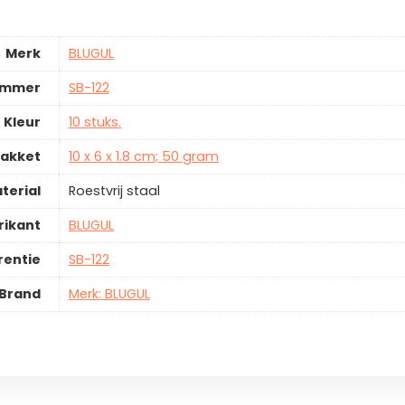
Merk
BLUGUL
ummer
SB-122
Kleur
10 stuks.
pakket
10 x 6 x 1.8 cm; 50 gram
terial
Roestvrij staal
rikant
BLUGUL
rentie
SB-122
Brand
Merk: BLUGUL