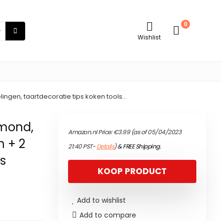
0
Wishlist
ingen, taartdecoratie tips koken tools…
tmond,
Amazon.nl Price:
€
3.99
(as of 05/04/2023
n + 2
21:40 PST-
Details
)
&
FREE Shipping
.
ps
KOOP PRODUCT
Add to wishlist
Add to compare