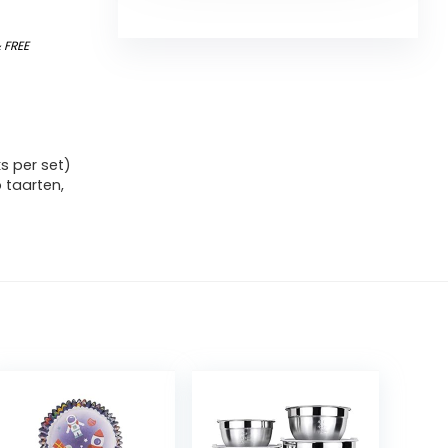
&
FREE
ks per set)
taarten,