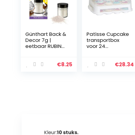
Günthart Back &
Patisse Cupcake
Decor 7g |
transportbox
eetbaar RUBIN
voor 24
poeder |
cupcakes en
levensmiddelen
muffins 2
kleurpoeder |
verdiepingen.
€
8.25
€
28.34
robijn glitter
Kleur:
10 stuks.