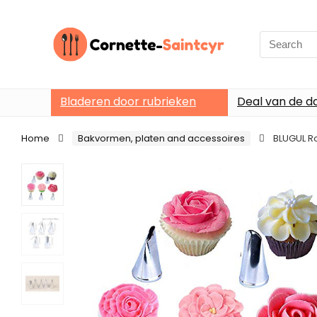
Search
for:
Bladeren door rubrieken
Deal van de d
Home
Bakvormen, platen and accessoires
BLUGUL Ro