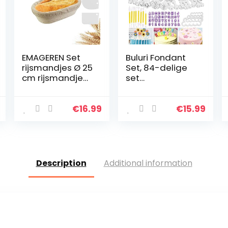
EMAGEREN Set
Buluri Fondant
rijsmandjes Ø 25
Set, 84-delige
cm rijsmandje
set
ovaal banneton
uitsteekvormen
rijsmand,
voor fondant,
handgemaakte
met premium
€
16.99
€
15.99
rotan mand,
bakaccessoires,
broodvorm,
cijfers, letters,
broodmand…
geschikt…
Description
Additional information