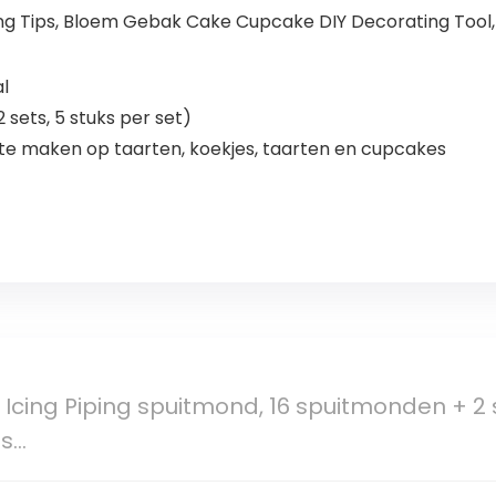
ping Tips, Bloem Gebak Cake Cupcake DIY Decorating Tool
l
 sets, 5 stuks per set)
e maken op taarten, koekjes, taarten en cupcakes
Icing Piping spuitmond, 16 spuitmonden + 2 
ls…