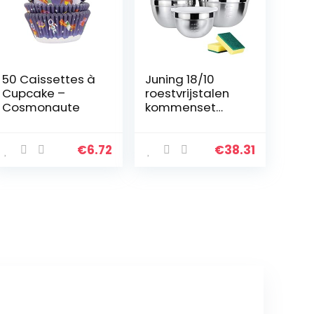
50 Caissettes à
Juning 18/10
Cupcake –
roestvrijstalen
Cosmonaute
kommenset
bestaande uit 5
stuks, met
kunststof deksel,
€
6.72
€
38.31
3L, 2L, 1,6L, 1,2L,
0,8L, te…