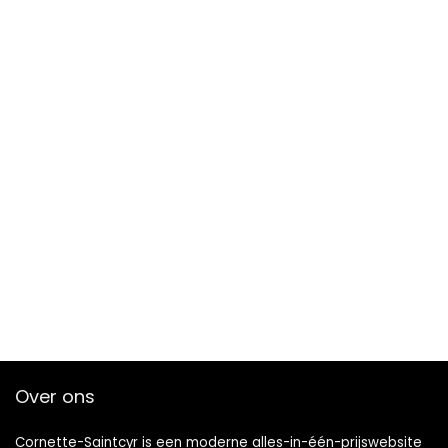
Over ons
Cornette-Saintcyr is een moderne alles-in-één-prijswebsite