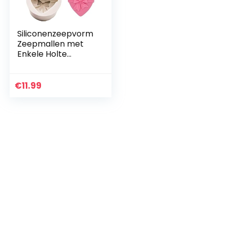
Siliconenzeepvorm
Zeepmallen met
Enkele Holte
Hartroospatroon
Siliconen
Cakevorm
€
11.99
Handgemaakte
Decoraties Bakken
Tools…