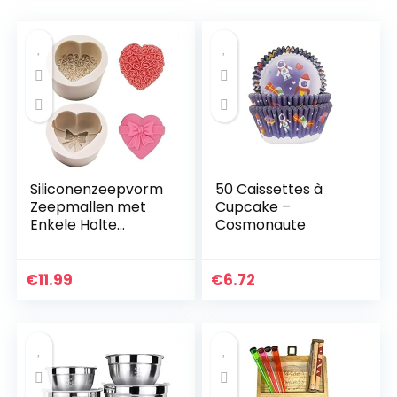
Siliconenzeepvorm
50 Caissettes à
Zeepmallen met
Cupcake –
Enkele Holte
Cosmonaute
Hartroospatroon
Siliconen
Cakevorm
€
11.99
€
6.72
Handgemaakte
Decoraties Bakken
Tools…