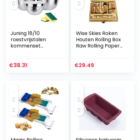
Juning 18/10
Wise Skies Roken
roestvrijstalen
Houten Rolling Box
kommenset
Raw Rolling Papers
bestaande uit 5
Raw Rolling Mat
stuks, met
kunststof deksel, 3L,
€
38.31
€
29.49
2L, 1,6L, 1,2L, 0,8L, te…
Magic Rolling
Siliconen bakvorm