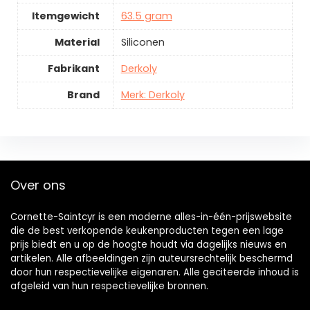
Itemgewicht
63.5 gram
Material
Siliconen
Fabrikant
Derkoly
Brand
Merk: Derkoly
Over ons
Cornette-Saintcyr is een moderne alles-in-één-prijswebsite
die de best verkopende keukenproducten tegen een lage
prijs biedt en u op de hoogte houdt via dagelijks nieuws en
artikelen. Alle afbeeldingen zijn auteursrechtelijk beschermd
door hun respectievelijke eigenaren. Alle geciteerde inhoud is
afgeleid van hun respectievelijke bronnen.