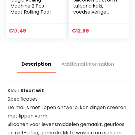
Machine 2 Pcs
tulband kaki,
Meat Rolling Tool
voedselveilige
Sushi Rolling
platina siliconen
Machine Vegetable
herbruikbare
Meat Roller Grape
bakvorm rond, Ø
€
17.49
€
12.99
Leaf Rolling Keuken
22,8 cm & 11 cm
Diy…
diep, anti…
Description
Additional information
Kleur:
Kleur: wit
Specificaties:
De mal is met lippen ontwerp, kan dingen creëren
met lippen vorm.
Siliconen voor levensmiddelen gemaakt, geurloos
en niet-giftig, gemakkelijk te wassen om schoon