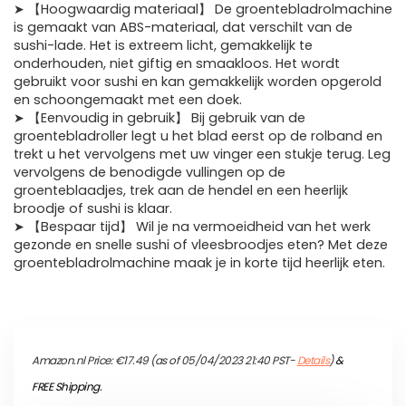
➤ 【Hoogwaardig materiaal】 De groentebladrolmachine
is gemaakt van ABS-materiaal, dat verschilt van de
sushi-lade. Het is extreem licht, gemakkelijk te
onderhouden, niet giftig en smaakloos. Het wordt
gebruikt voor sushi en kan gemakkelijk worden opgerold
en schoongemaakt met een doek.
➤ 【Eenvoudig in gebruik】 Bij gebruik van de
groentebladroller legt u het blad eerst op de rolband en
trekt u het vervolgens met uw vinger een stukje terug. Leg
vervolgens de benodigde vullingen op de
groenteblaadjes, trek aan de hendel en een heerlijk
broodje of sushi is klaar.
➤ 【Bespaar tijd】 Wil je na vermoeidheid van het werk
gezonde en snelle sushi of vleesbroodjes eten? Met deze
groentebladrolmachine maak je in korte tijd heerlijk eten.
Amazon.nl Price:
€
17.49
(as of 05/04/2023 21:40 PST-
Details
)
&
FREE Shipping
.