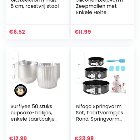
8 cm, roestvrij staal
Zeepmallen met
Enkele Holte
Hartroospatroon
Siliconen
Cakevorm
€
6.52
€
11.99
Handgemaakte
Decoraties Bakken
Tools…
Surflyee 50 stuks
Nifogo Springvorm
cupcake-bakjes,
Set, Taartvormpjes
enkele taartbakjes,
Rond, Springvorm
11,5 cm, individueel
Bakvorm, 4″/ 7″ /
cupcake-bakje
9″Ronde Bakvorm,
voor grote muffins,
Niet-Klevende
€
12.99
€
23.98