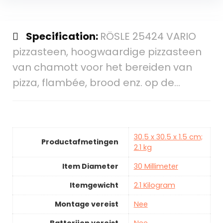
Specification:
RÖSLE 25424 VARIO
pizzasteen, hoogwaardige pizzasteen
van chamott voor het bereiden van
pizza, flambée, brood enz. op de…
30.5 x 30.5 x 1.5 cm;
Productafmetingen
2.1 kg
Item Diameter
30 Millimeter
Itemgewicht
2.1 Kilogram
Montage vereist
Nee