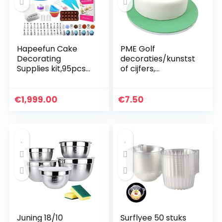
Hapeefun Cake
PME Golf
Decorating
decoraties/kunstst
Supplies kit,95pcs
of cijfers,
Cake Decorating
groen/rood/blauw/
Set-cake
wit/zwart, set 13, 17
decorating
x 12,1 x 3,6 cm
€
1,999.00
€
7.50
equipments -cake
decorating tools
with…
Juning 18/10
Surflyee 50 stuks