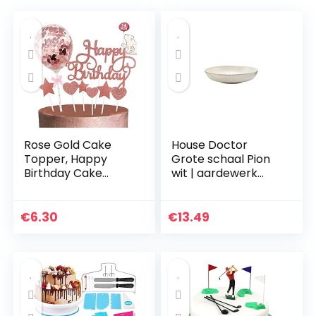
Rose Gold Cake
House Doctor
Topper, Happy
Grote schaal Pion
Birthday Cake
wit | aardewerk
Toppers/Confetti
servies – Saltbord,
Ballon Hart Star
pastabord,
Cake Toppers voor
soepbord | Deens
€
6.30
€
13.49
Gelukkige
ontwerp voor
Verjaardag Cake…
hygge…