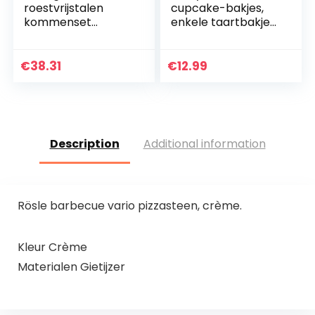
roestvrijstalen
cupcake-bakjes,
kommenset
enkele taartbakjes,
bestaande uit 5
11,5 cm, individueel
stuks, met
cupcake-bakje
kunststof deksel, 3L,
voor grote muffins,
€
38.31
€
12.99
2L, 1,6L, 1,2L, 0,8L, te…
salade…
Description
Additional information
Rösle barbecue vario pizzasteen, crème.
Kleur Crème
Materialen Gietijzer