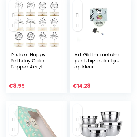
12 stuks Happy
Art Glitter metalen
Birthday Cake
punt, bijzonder fijn,
Topper Acryl
op kleur
Verjaardag
gesorteerd
Cupcake Topper
Cake Pick
€
8.99
€
14.28
Decoraties voor
Verjaardag Party
Cake…