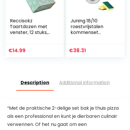
Reccisokz
Juning 18/10
Taartdozen met
roestvrijstalen
venster, 12 stuks,
kommenset
papier, voor
bestaande uit 5
cupcakes, koekjes,
stuks, met
gebak,
kunststof deksel, 3L,
€
14.99
€
38.31
geschenkverpakkin
2L, 1,6L, 1,2L, 0,8L, te…
g voor bakkerij, 21…
Description
Additional information
“Met de praktische 2-delige set bak je thuis pizza
als een professional en kunt je dierbaren culinair
verwennen. Of het nu gaat om een