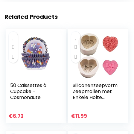
Related Products
50 Caissettes à
Siliconenzeepvorm
Cupcake –
Zeepmallen met
Cosmonaute
Enkele Holte
Hartroospatroon
Siliconen
Cakevorm
€
6.72
€
11.99
Handgemaakte
Decoraties Bakken
Tools…