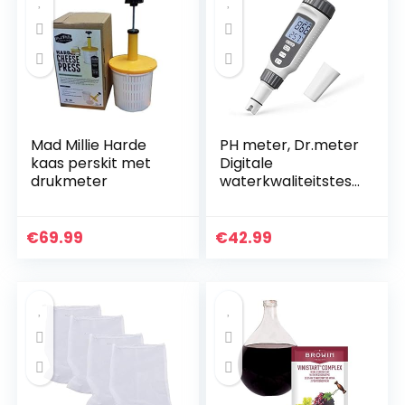
Mad Millie Harde
PH meter, Dr.meter
kaas perskit met
Digitale
drukmeter
waterkwaliteitstest
Verbeterde
resolutie 0,01 Hoge
nauwkeurigheid
€
69.99
€
42.99
Tweekleurige LCD-
display…