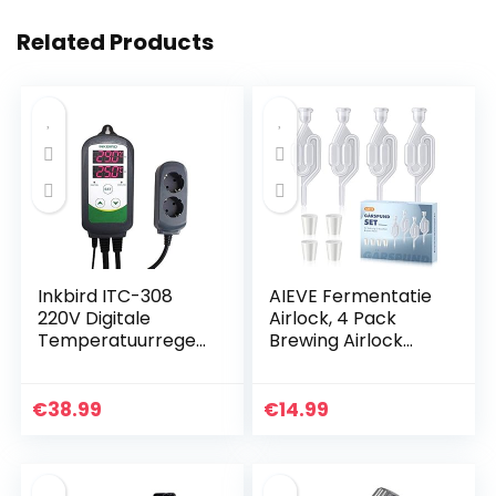
Related Products
Inkbird ITC-308
AIEVE Fermentatie
220V Digitale
Airlock, 4 Pack
Temperatuurregel
Brewing Airlock
aar Outlet
Wine Airlock Bier
Thermostaat met
Airlock Stopper
Verwarming en
Bubble Airlock voor
€
38.99
€
14.99
Koeling voor
wijn maken, Bier…
Homebrewing…