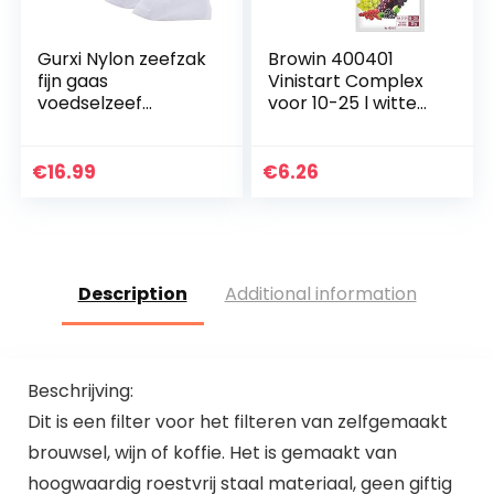
Gurxi Nylon zeefzak
Browin 400401
fijn gaas
Vinistart Complex
voedselzeef
voor 10-25 l witte
filterzakken
en rode wijn van
herbruikbare nylon
fruit, tot 17%
fijn gaas
alcohol, wijngist,
€
16.99
€
6.26
voedselzeef tas
met voedingszout…
nylon zeefzak…
Description
Additional information
Beschrijving:
Dit is een filter voor het filteren van zelfgemaakt
brouwsel, wijn of koffie. Het is gemaakt van
hoogwaardig roestvrij staal materiaal, geen giftig