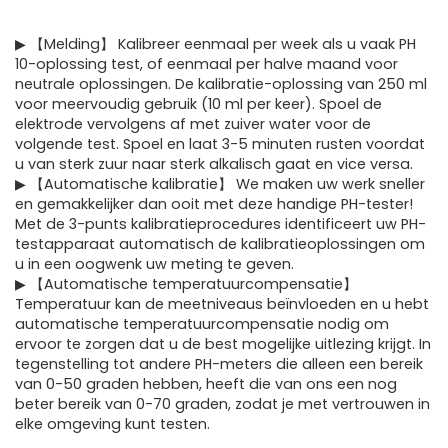
▶ 【Melding】 Kalibreer eenmaal per week als u vaak PH
10-oplossing test, of eenmaal per halve maand voor
neutrale oplossingen. De kalibratie-oplossing van 250 ml
voor meervoudig gebruik (10 ml per keer). Spoel de
elektrode vervolgens af met zuiver water voor de
volgende test. Spoel en laat 3-5 minuten rusten voordat
u van sterk zuur naar sterk alkalisch gaat en vice versa.
▶ 【Automatische kalibratie】 We maken uw werk sneller
en gemakkelijker dan ooit met deze handige PH-tester!
Met de 3-punts kalibratieprocedures identificeert uw PH-
testapparaat automatisch de kalibratieoplossingen om
u in een oogwenk uw meting te geven.
▶ 【Automatische temperatuurcompensatie】
Temperatuur kan de meetniveaus beïnvloeden en u hebt
automatische temperatuurcompensatie nodig om
ervoor te zorgen dat u de best mogelijke uitlezing krijgt. In
tegenstelling tot andere PH-meters die alleen een bereik
van 0-50 graden hebben, heeft die van ons een nog
beter bereik van 0-70 graden, zodat je met vertrouwen in
elke omgeving kunt testen.