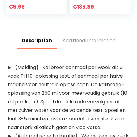
roestvrij staal,
€
5.65
€
135.99
thuisbrouwkit met…
Description
Additional information
▶ 【Melding】 Kalibreer eenmaal per week als u
vaak PH 10-oplossing test, of eenmaal per halve
maand voor neutrale oplossingen. De kalibratie-
oplossing van 250 ml voor meervoudig gebruik (10
ml per keer). Spoel de elektrode vervolgens af
met zuiver water voor de volgende test. Spoel en
laat 3-5 minuten rusten voordat u van sterk zuur
naar sterk alkalisch gaat en vice versa.
▶ 【Automatische kalibratie】 We maken uw werk