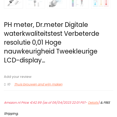
PH meter, Dr.meter Digitale
waterkwaliteitstest Verbeterde
resolutie 0,01 Hoge
nauwkeurigheid Tweekleurige
LCD-display…
Add your review
10
Thuis brouwen and wijn maken
Amazon.nl Price:
€
42.99
(as of 06/04/2023 22:01 PST-
Details
)
&
FREE
Shipping
.