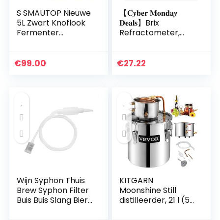
S SMAUTOP Nieuwe
【𝐂𝒚𝐛𝐞𝐫 𝐌𝐨𝐧𝐝𝐚𝒚
5L Zwart Knoflook
𝐃𝐞𝐚𝐥𝐬】Brix
Fermenter
Refractometer,
Volledige
Veiligheid Hoge
Automatische
Nauwkeurigheid
Intelligente
Kleine Handheld
€
99.00
€
27.22
Controle Garlics
Dual Scale
Maker Multi
Refractometer…
Kruidnagel…
Wijn Syphon Thuis
KITGARN
Brew Syphon Filter
Moonshine Still
Buis Buis Slang Bier
distilleerder, 21 l (5
Wijn Brouwen
Gal), 2 ketels,
Maken Tool
distilleerketel van