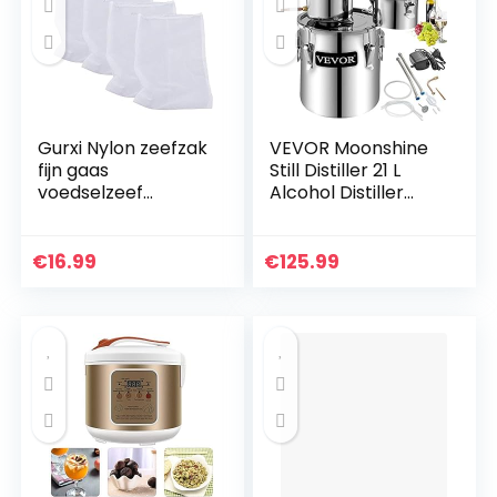
Gurxi Nylon zeefzak
VEVOR Moonshine
fijn gaas
Still Distiller 21 L
voedselzeef
Alcohol Distiller
filterzakken
Moonshine Still 40 x
herbruikbare nylon
40 x 37 cm
fijn gaas
Moonshine Wijn Still
€
16.99
€
125.99
voedselzeef tas
Distiller…
nylon zeefzak…