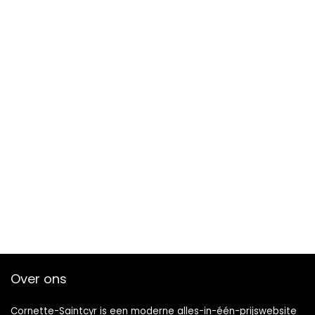
Over ons
Cornette-Saintcyr is een moderne alles-in-één-prijswebsite