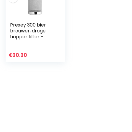
Prexey 300 bier
brouwen droge
hopper filter –
Luckeg merk
roestvrij staal bier
brouwen hop
€
20.20
Strainer 300
micron