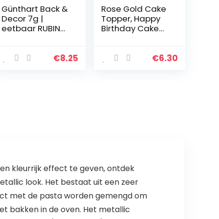
Günthart Back &
Rose Gold Cake
Decor 7g |
Topper, Happy
eetbaar RUBIN
Birthday Cake
poeder |
Toppers/Confet
levensmiddelen
ti Ballon Hart
kleurpoeder |
Star Cake
€
8.25
€
6.30
robijn glitter
Toppers voor
Gelukkige
Verjaardag
Cake…
n kleurrijk effect te geven, ontdek
llic look. Het bestaat uit een zeer
irect met de pasta worden gemengd om
het bakken in de oven. Het metallic