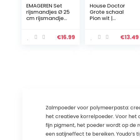
EMAGEREN Set
House Doctor
rijsmandjes Ø 25
Grote schaal
cm rijsmandje
Pion wit |
ovaal banneton
aardewerk
rijsmand,
servies –
handgemaakte
Saltbord,
€
16.99
€
13.49
rotan mand,
pastabord,
broodvorm,
soepbord |
broodmand…
Deens ontwerp
voor hygge…
Zalmpoeder voor polymeerpasta: creati
het creatieve korrelpoeder. Voor het
fijn pigment, het poeder wordt op d
een satijneffect te bereiken. Youdo’s 