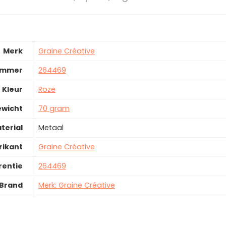
Merk
Graine Créative
ummer
264469
Kleur
Roze
ewicht
70 gram
terial
Metaal
rikant
Graine Créative
rentie
264469
Brand
Merk: Graine Créative