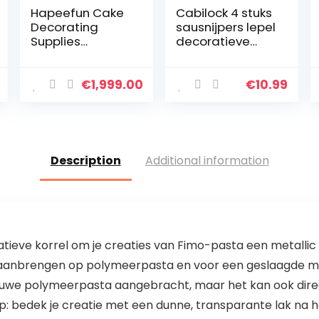
Hapeefun Cake
Cabilock 4 stuks
Decorating
sausnijpers lepel
Supplies
decoratieve
kit,95pcs Cake
lepel chef-art
Decorating Set-
potloodlepel DIY
cake decorating
decoratieve
€
1,999.00
€
10.99
equipments -
lepel
cake decorating
gereedschap
tools with…
saus…
Description
Additional information
eve korrel om je creaties van Fimo-pasta een metallic e
 aanbrengen op polymeerpasta en voor een geslaagde meta
e ruwe polymeerpasta aangebracht, maar het kan ook d
tip: bedek je creatie met een dunne, transparante lak na 