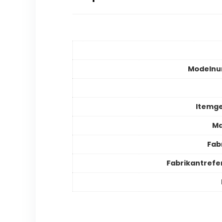
Modeln
Itemg
Ma
Fab
Fabrikantrefe