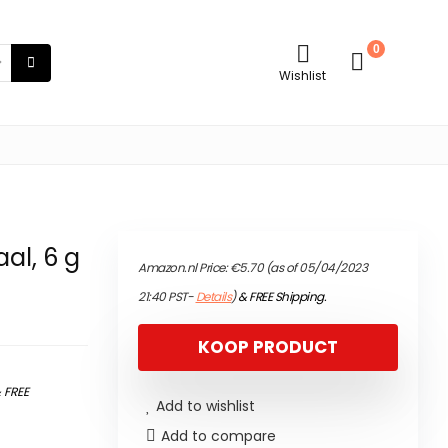
0
Wishlist
al, 6 g
Amazon.nl Price:
€
5.70
(as of 05/04/2023
21:40 PST-
Details
)
&
FREE Shipping
.
KOOP PRODUCT
&
FREE
Add to wishlist
Add to compare