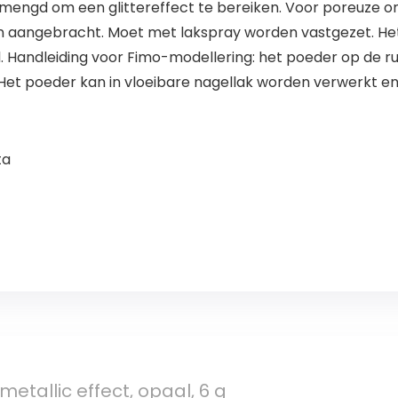
engd om een glittereffect te bereiken. Voor poreuze o
n aangebracht. Moet met lakspray worden vastgezet. H
l. Handleiding voor Fimo-modellering: het poeder op de 
Het poeder kan in vloeibare nagellak worden verwerkt en
ta
etallic effect, opaal, 6 g