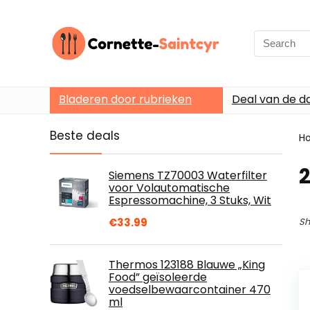
Search
for:
Bladeren door rubrieken
Deal van de d
Beste deals
H
Siemens TZ70003 Waterfilter
voor Volautomatische
Espressomachine, 3 Stuks, Wit
€
33.99
Sh
Thermos 123188 Blauwe „King
Food” geïsoleerde
voedselbewaarcontainer 470
ml