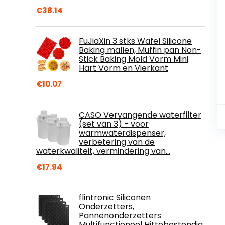
€
38.14
FuJiaXin 3 stks Wafel Silicone
Baking mallen, Muffin pan Non-
Stick Baking Mold Vorm Mini
Hart Vorm en Vierkant
€
10.07
CASO Vervangende waterfilter
(set van 3) - voor
warmwaterdispenser,
verbetering van de
waterkwaliteit, vermindering van…
€
17.94
flintronic Siliconen
Onderzetters,
Pannenonderzetters
Multifunctioneel Hittebestendig