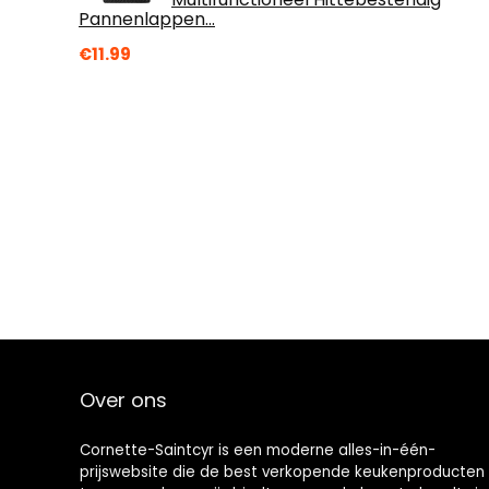
Pannenlappen…
€
11.99
Over ons
Cornette-Saintcyr is een moderne alles-in-één-
prijswebsite die de best verkopende keukenproducten