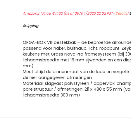
Amazon.nl Price:
€
11.62
(as of 09/04/2023 22:02 PST-
Details
)
Shipping
.
ORGA-BOX VIII bestekbak – de beproefde allrounde
passend voor haker, bulthaup, licht, roodpunt, Zey
keukens met Grass Nova Pro framesysteem (bij 3
lichaamsbreedte met 16 mm zijwanden en een die
mm)
Meet altijd de binnenmaat van de lade en vergelij
de hier aangegeven afmetingen
Materiaal: slagvast polystyreen / oppervlak: cha
parelstructuur / afmetingen: 211 x 480 x 55 mm (vo
lichaamsbreedte 300 mm)