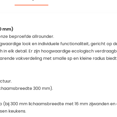
00 mm)
onze beproefde allrounder.
aardige look en individuele functionaliteit, gericht op d
 in elk detail. Er zijn hoogwaardige ecologisch verdraagb
arende vakverdeling met smalle sp en kleine radius bied
ctuur.
 lichaamsbreedte 300 mm).
o (bij 300 mm lichaamsbreedte met 16 mm zijwanden en 
ksen keukens.