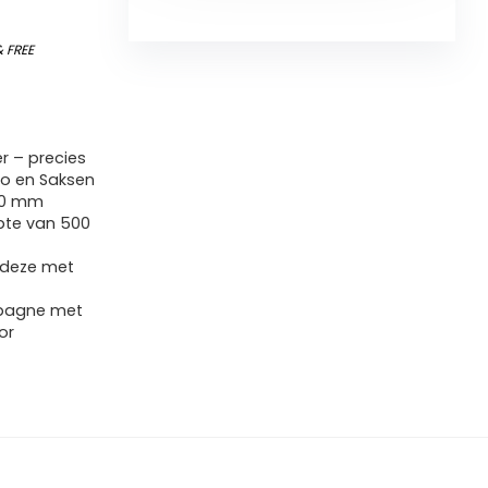
&
FREE
r – precies
ko en Saksen
00 mm
pte van 500
k deze met
mpagne met
or