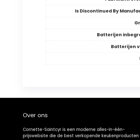
Is Discontinued By Manufa
Gr
Batterijen inbeg
Batterijen v
Over ons
Cornette-Saintcyr is een moderne alles-in-één-
prijswebsite die de best verkopende keukenproducten