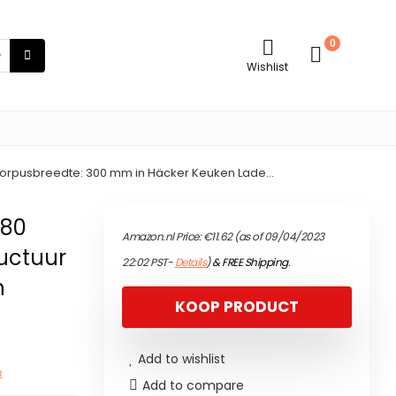
0
Wishlist
 corpusbreedte: 300 mm in Häcker Keuken Lade…
480
Amazon.nl Price:
€
11.62
(as of 09/04/2023
uctuur
22:02 PST-
Details
)
&
FREE Shipping
.
n
KOOP PRODUCT
Add to wishlist
n
Add to compare