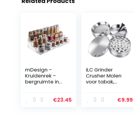
Related Products
mDesign –
iLC Grinder
Kruidenrek –
Crusher Molen
bergruimte in
voor tabak,
keukenkastjes/c
kruiden,
osmeticarek –
specerijen,
uittrekbaar/3
koffie, met
€
23.45
€
9.99
etages/voor
pollenschraper 2
orde in de
inch (5,1 cm) –
keuken…
gemaakt van…