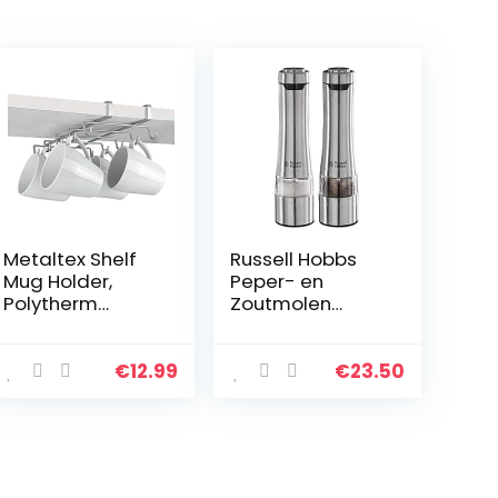
Metaltex Shelf
Russell Hobbs
Mug Holder,
Peper- en
Polytherm
Zoutmolen
Coated, Silver,
Classics (Set
SpiderMug
van 2,
Electrische,
€
12.99
€
23.50
Keramische
Maalmolens,
Zoutmolen,
Pepermolen…