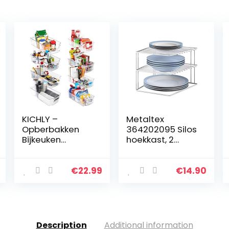
KICHLY –
Metaltex
Opberbakken
364202095 Silos
Bijkeuken
hoekkast, 2
(Transparant) –
niveaus, 25 x 25 x
Set van 8
19 cm, wit
containers (4
€
22.99
€
14.90
grote en 4 kleine
opbergbakken)
Opslag voor…
Description
Additional information