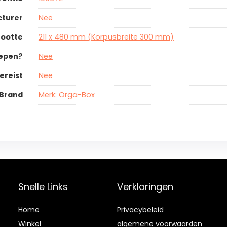
cturer
Nee
ootte
211 x 480 mm (Korpusbreite 300 mm)
repen?
Nee
ereist
Nee
Brand
Merk: Orga-Box
Snelle Links
Verklaringen
Home
Privacybeleid
Winkel
algemene voorwaarden