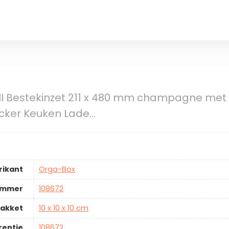
II Bestekinzet 211 x 480 mm champagne met 
cker Keuken Lade…
rikant
Orga-Box
ummer
108672
pakket
10 x 10 x 10 cm
rentie
108672