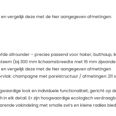
 en vergelijk deze met de hier aangegeven afmetingen.
e allrounder – precies passend voor haker, bulthaup, li
steem (bij 300 mm lichaamsbreedte met 16 mm zijwande
e en vergelijk deze met de hier aangegeven afmetingen
pervlak: champagne met parelstructuur / afmetingen: 211
aardige look en individuele functionaliteit, gericht op d
 in elk detail. Er zijn hoogwaardige ecologisch verdraagb
rende vakindeling met smalle swi’s en kleine radiies bi