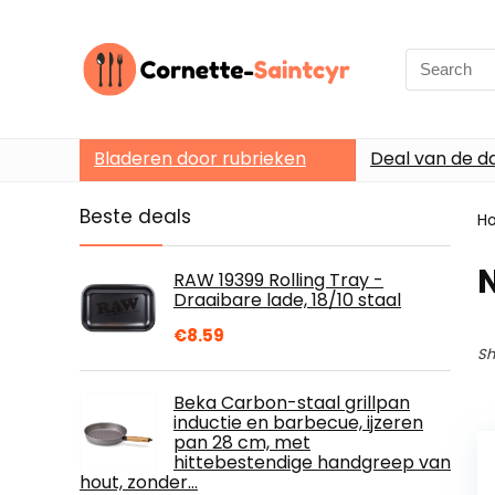
Search
for:
Bladeren door rubrieken
Deal van de d
Beste deals
H
RAW 19399 Rolling Tray -
Draaibare lade, 18/10 staal
€
8.59
Sh
Beka Carbon-staal grillpan
inductie en barbecue, ijzeren
pan 28 cm, met
hittebestendige handgreep van
hout, zonder…