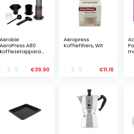
Aerobie
Aeropress
Aq
AeroPress A80
Koffiefilters, Wit
Pa
koffiezetapparaa
m
t, plastic, zwart, 1
wa
pak
n,
€
39.90
€
11.16