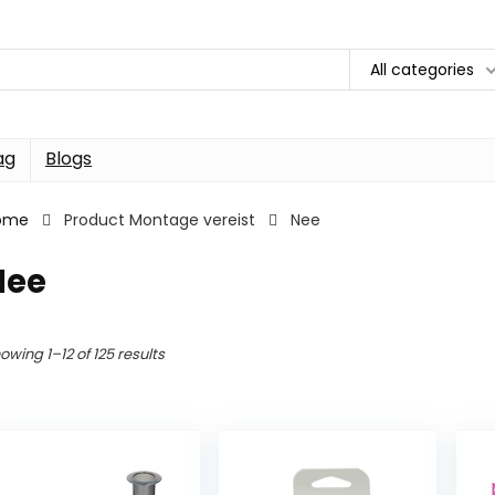
All categories
ag
Blogs
ome
Product Montage vereist
Nee
Nee
owing 1–12 of 125 results