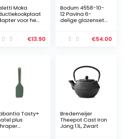
aletti Moka
Bodum 4558-10-
ductiekookplaat
12 Pavina 6-
apter voor het
delige glazenset
bruik van
(dubbelwandig,
ffiepotten en
geïsoleerd, 0,25
okgerei op
liter) transparant
€
13.90
€
54.00
ductiekookplate
 staal, 13…
abantia Tasty+
Bredemeijer
atel plus
Theepot Cast Iron
hraper
Jang 1.1L, Zwart
liconen – Fir
een