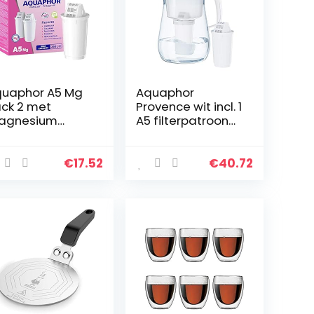
uaphor A5 Mg
Aquaphor
ck 2 met
Provence wit incl. 1
agnesium
A5 filterpatroon
terfilterpatroo
premium
 wit, 350 l
waterfilter in
glaslook voor het
€
17.52
€
40.72
verminderen van
kalk, chloor en…