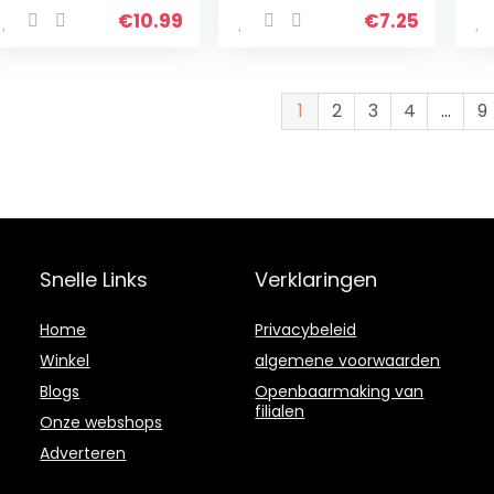
€
10.99
€
7.25
1
2
3
4
…
9
Snelle Links
Verklaringen
Home
Privacybeleid
Winkel
algemene voorwaarden
Blogs
Openbaarmaking van
filialen
Onze webshops
Adverteren