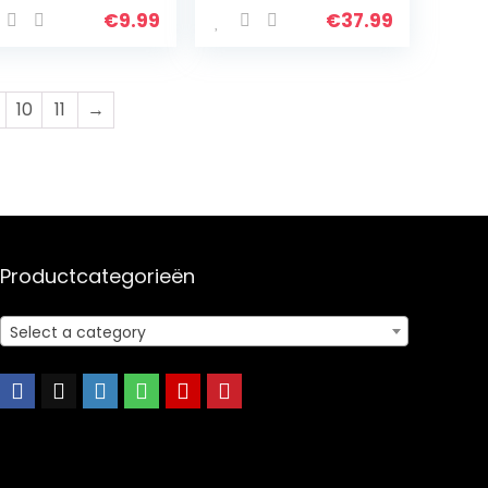
€
9.99
€
37.99
10
11
→
Productcategorieën
Select a category