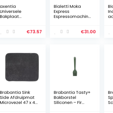
axentia
Bialetti Moka
Bi
Universele
Express
In
Bakplaat
Espressomachine,
ad
Uittrekbaar 33-52
Aluminium, Grijs, 6
ge
X 3,5 X 33 Cm,
Kopjes
ko
253490, Zwart
ko
€
73.57
€
31.00
in
n,
Brabantia Sink
Brabantia Tasty+
Br
Side Afdruipmat
Bakborstel
Sp
Microvezel 47 x 40
Siliconen – Fir
Sc
cm – Dark Grey
Green
Si
Gr