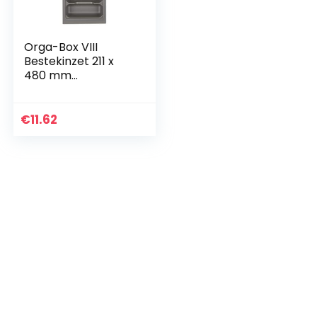
Orga-Box VIII
Bestekinzet 211 x
480 mm
champagne met
parelstructuur voor
corpusbreedte:
€
11.62
300 mm in Häcker
Keuken Lade…