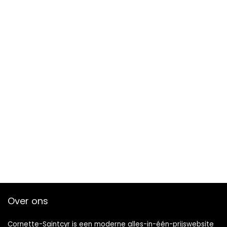
Over ons
Cornette-Saintcyr is een moderne alles-in-één-prijswebsite