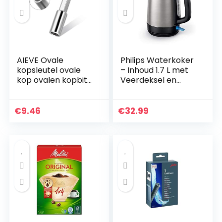
AIEVE Ovale
Philips Waterkoker
kopsleutel ovale
– Inhoud 1.7 L met
kop ovalen kopbit
Veerdeksel en
ovaal reparatie
Indicatielampje,
gereedschap
RVS, Draaivoet
compatibel met
(HD9350/90)
€
9.46
€
32.99
Jura/Krups/AEG
volautomatische…