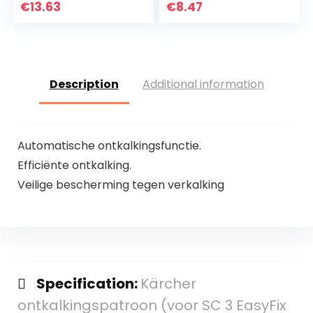
Reinigingstabletten
€
13.63
€
8.47
Description
Additional information
Automatische ontkalkingsfunctie.
Efficiënte ontkalking.
Veilige bescherming tegen verkalking
Specification:
Kärcher
ontkalkingspatroon (voor SC 3 EasyFix