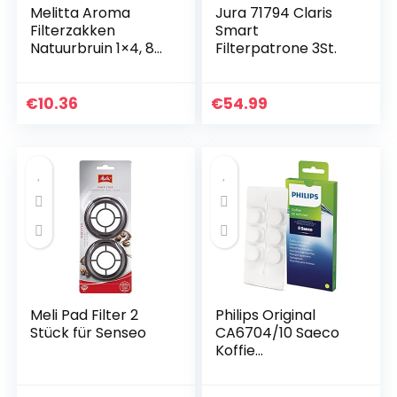
Melitta Aroma
Jura 71794 Claris
Filterzakken
Smart
Natuurbruin 1×4, 80
Filterpatrone 3St.
Stuks
€
10.36
€
54.99
Meli Pad Filter 2
Philips Original
Stück für Senseo
CA6704/10 Saeco
Koffie
olieverwijderingsta
bletten,