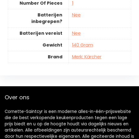
Number Of Pieces
1
Batterijen
Nee
inbegrepen?
Batterijen vereist
Nee
Gewicht
140 Gram
Brand
Merk: Kärcher
Over ons
Cornette-Saintcyr is een moderne alles-in-één-prijswebsite
die de best verkopende keukenproducten tegen een lage
prijs biedt en u op de hoogte houdt via dagelijks nieuws en
artikelen. Alle afbeeldingen zijn auteursrechtelijk beschermd
door hun respectievelijke eigenaren. Alle geciteerde inhoud is