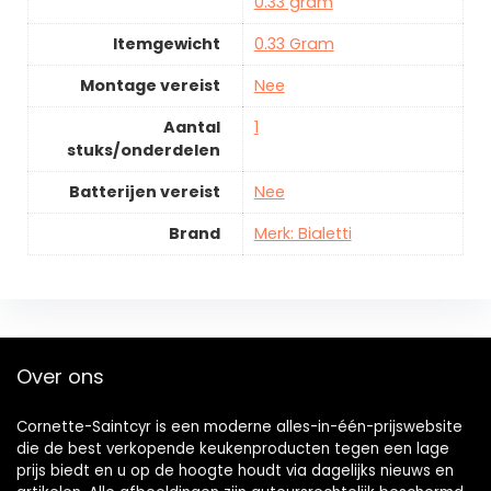
0.33 gram
Itemgewicht
0.33 Gram
Montage vereist
Nee
Aantal
1
stuks/onderdelen
Batterijen vereist
Nee
Brand
Merk: Bialetti
Over ons
Cornette-Saintcyr is een moderne alles-in-één-prijswebsite
die de best verkopende keukenproducten tegen een lage
prijs biedt en u op de hoogte houdt via dagelijks nieuws en