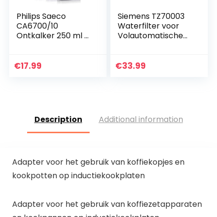
Philips Saeco
Siemens TZ70003
CA6700/10
Waterfilter voor
Ontkalker 250 ml –
Volautomatische
voor
Espressomachine,
koffieautomaten
3 Stuks, Wit
(verpakking van 3)
€
17.99
€
33.99
Description
Additional information
Adapter voor het gebruik van koffiekopjes en
kookpotten op inductiekookplaten
Adapter voor het gebruik van koffiezetapparaten