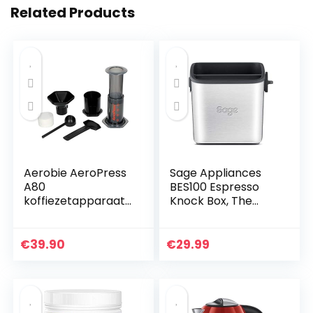
Related Products
Aerobie AeroPress
Sage Appliances
A80
BES100 Espresso
koffiezetapparaat,
Knock Box, The
plastic, zwart, 1 pak
Knock Box Mini
€
39.90
€
29.99