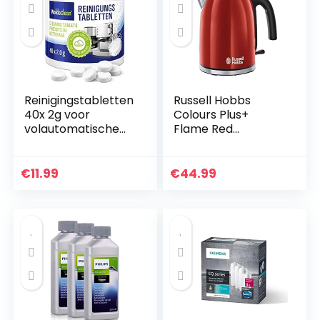
Reinigingstabletten
Russell Hobbs
40x 2g voor
Colours Plus+
volautomatische
Flame Red
koffiemachines die
Waterkoker Rood
compatibel zijn
(1,7L),
met alle merken
Snelkookfunctie,
€
11.99
€
44.99
Zuinig, 2400 Watt,
RVS, Hoogglans…