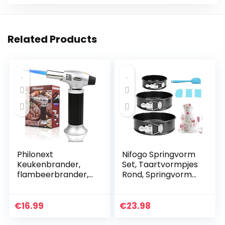
Related Products
Philonext
Nifogo Springvorm
Keukenbrander,
Set, Taartvormpjes
flambeerbrander,
Rond, Springvorm
butaan,
Bakvorm, 4″/ 7″ /
gasbrander voor
9″Ronde Bakvorm,
de keuken, thuis,
Niet-Klevende
€
16.99
€
23.98
keuken, zwart, voor
Lekvrije Bakvormen
crème brulee…
Met Verwijderbare