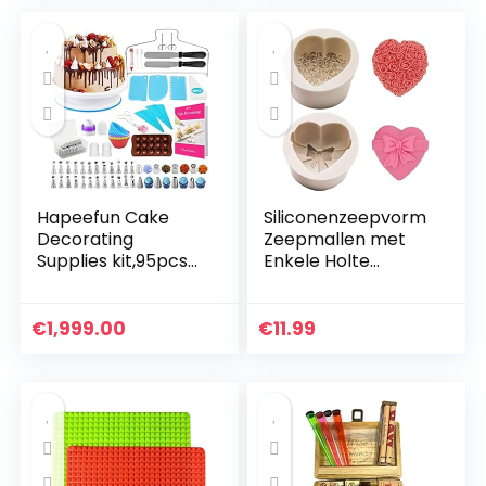
Losse Bodem,
Bakvormen Voor
Cheesecake en
Biscuit
Hapeefun Cake
Siliconenzeepvorm
Decorating
Zeepmallen met
Supplies kit,95pcs
Enkele Holte
Cake Decorating
Hartroospatroon
Set-cake
Siliconen
decorating
Cakevorm
€
1,999.00
€
11.99
equipments -cake
Handgemaakte
decorating tools
Decoraties Bakken
with…
Tools…