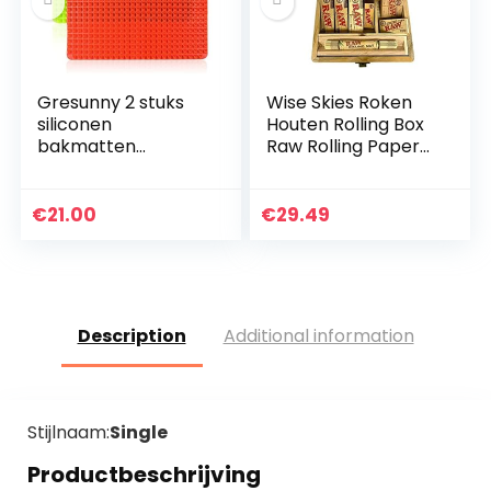
Gresunny 2 stuks
Wise Skies Roken
siliconen
Houten Rolling Box
bakmatten
Raw Rolling Papers
hittebestendige
Raw Rolling Mat
bakmat antislip
herbruikbare
€
21.00
€
29.49
bakvormen
piramide pan
antikleef…
Description
Additional information
Stijlnaam:
Single
Productbeschrijving