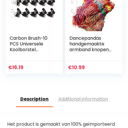
Carbon Brush-10
Dancepandas
PCS Universele
handgemaakte
Koolborstel
armband knopen
Generator
80PCS gevlochten
Onderdelen voor
armband
4KW 5KW 7KW
vriendschap
€
16.19
€
10.99
Generator
armband koord
kleurrijke geweven
armband…
Description
Additional information
Het product is gemaakt van 100% geïmporteerd