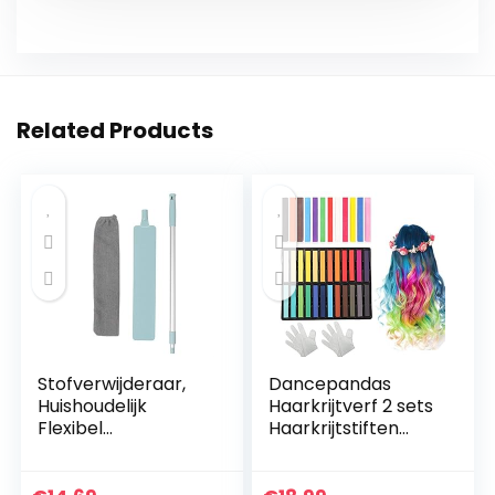
Related Products
Stofverwijderaar,
Dancepandas
Huishoudelijk
Haarkrijtverf 2 sets
Flexibel
Haarkrijtstiften
Stofverwijderingsge
Pastel Tijdelijke
reedschap met
haarkrijt
lange steel
Kleurensets