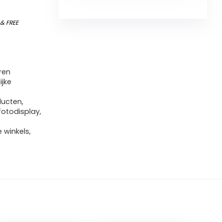
)
&
FREE
ren
ijke
ducten,
fotodisplay,
 winkels,