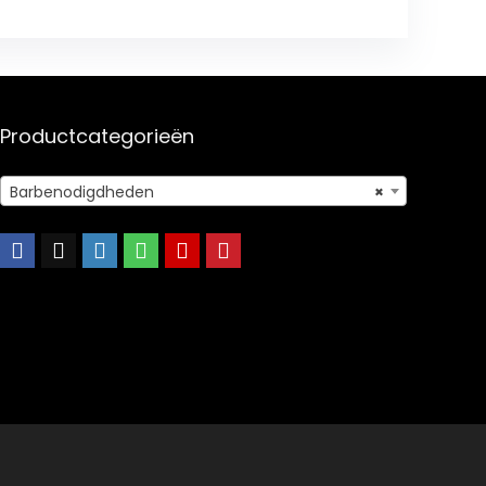
Productcategorieën
Barbenodigdheden
×