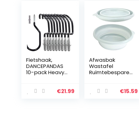
Fietshaak,
Afwasbak
DANCEPANDAS
Wastafel
10-pack Heavy
Ruimtebesparen
Duty
de plastic
fietsopslaghang
afwasbak voor
ers Schuur
keuken om te
€
21.99
€
15.59
Garage Tuin
wandelen(Small
past op alle
blue)
fietstypes,
belastbaarheid
…