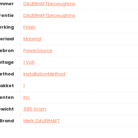
ummer
DAUERHAFTbircwughmx
rentie
DAUERHAFTbircwughmx
erking
Finish
eriaal
Material
iebron
PowerSource
oltage
1 Volt
Method
InstallationMethod
pakket
1
enten
Inc
wicht
595 Gram
Brand
Merk: DAUERHAFT