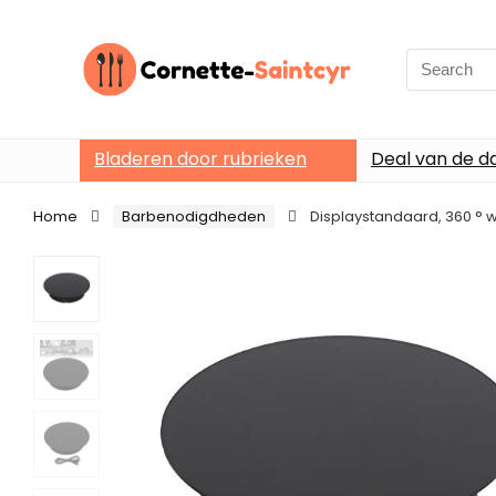
Search
for:
Bladeren door rubrieken
Deal van de d
Home
Barbenodigdheden
Displaystandaard, 360 ° 