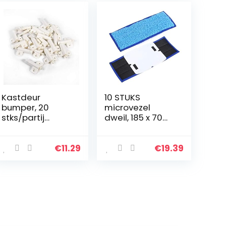
Kastdeur
10 STUKS
bumper, 20
microvezel
stks/partij
dweil, 185 x 70
Keukenkast Deur
mm
Stop Lade Soft
vervangende
Quiet Close
wasbare nat-
€
11.29
€
19.39
Closer Demper
droge
Buffers
dweilpads voor
Grijs/Wit(Wit)
iRobot Braava
Jet
240/241(Blue)