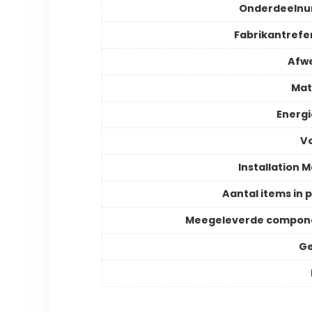
Onderdeeln
Fabrikantrefe
Afw
Mat
Energ
V
Installation 
Aantal items in 
Meegeleverde compon
Ge