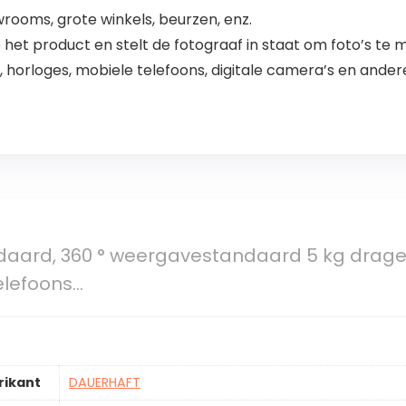
rooms, grote winkels, beurzen, enz.
p het product en stelt de fotograaf in staat om foto’s te
en, horloges, mobiele telefoons, digitale camera’s en ande
daard, 360 ° weergavestandaard 5 kg drage
elefoons…
rikant
DAUERHAFT