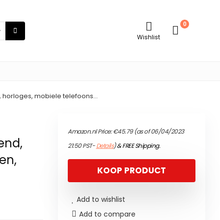
0
Wishlist
 horloges, mobiele telefoons…
Amazon.nl Price:
€
45.79
(as of 06/04/2023
end,
21:50 PST-
Details
)
&
FREE Shipping
.
en,
KOOP PRODUCT
Add to wishlist
Add to compare