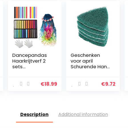
Dancepandas
Geschenken
Haarkrijtverf 2
voor april
sets
Schurende Hand
Haarkrijtstiften
Pads,
Pastel Tijdelijke
Zelfklevende
haarkrijt
Polijst Pad
€
18.99
€
9.72
Kleurensets
Schurende Hand
Haarkrijt Kam
Schuursponsje,
voor kinderen…
Driehoek Vloeren
Maken…
Description
Additional information