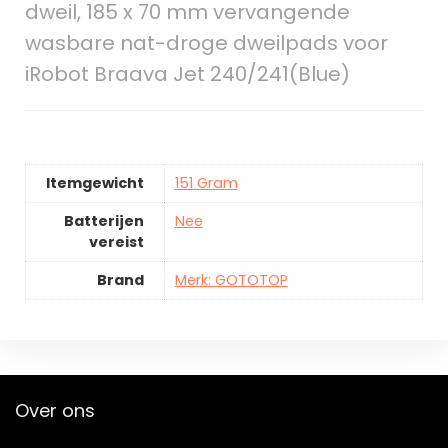
dweil, 185 x 70 mm vervangende
wasbare nat-droge dweilpads voor
iRobot Braava Jet 240/241(Blue)
Itemgewicht
151 Gram
Batterijen
Nee
vereist
Brand
Merk: GOTOTOP
Over ons