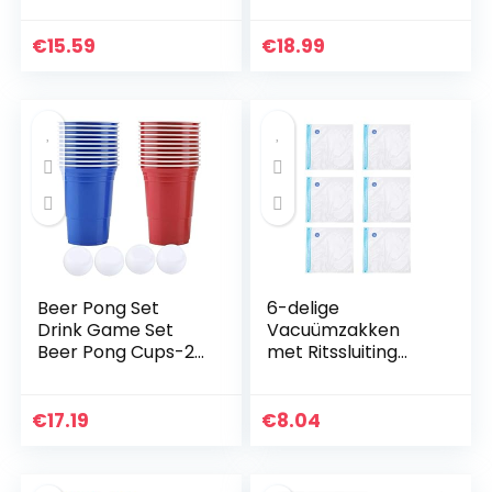
wandelen(Small
Jaloezieën
blue)
Meubelreinigingsge
€
15.59
€
18.99
reedschap
Beer Pong Set
6-delige
Drink Game Set
Vacuümzakken
Beer Pong Cups-22
met Ritssluiting
Cups 4 Ping-Pong
Opslag van
Ballen Accessoires
Voedselverzegelaa
Kit voor Party
rs Herbruikbare
€
17.19
€
8.04
House Outdoor
Verzegelde Zakken
Events…
met Dubbellaagse…