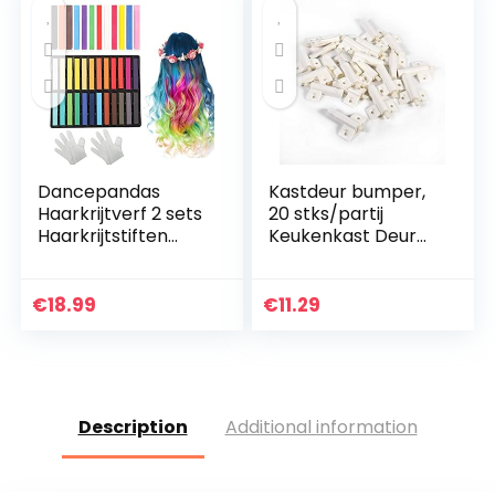
Dancepandas
Kastdeur bumper,
Haarkrijtverf 2 sets
20 stks/partij
Haarkrijtstiften
Keukenkast Deur
Pastel Tijdelijke
Stop Lade Soft
haarkrijt
Quiet Close Closer
Kleurensets
Demper Buffers
€
18.99
€
11.29
Haarkrijt Kam voor
Grijs/Wit(Wit)
kinderen…
Description
Additional information