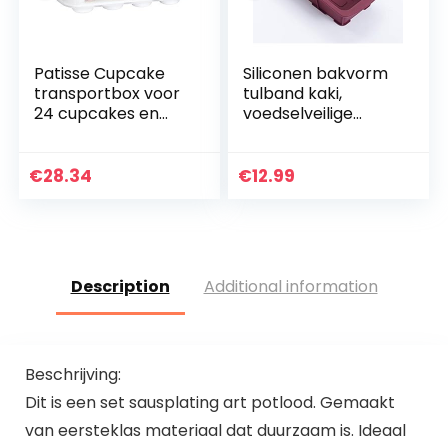
Patisse Cupcake
Siliconen bakvorm
transportbox voor
tulband kaki,
24 cupcakes en
voedselveilige
muffins 2
platina siliconen
verdiepingen.
herbruikbare
bakvorm rond, Ø
€
28.34
€
12.99
22,8 cm & 11 cm
diep, anti…
Description
Additional information
Beschrijving:
Dit is een set sausplating art potlood. Gemaakt
van eersteklas materiaal dat duurzaam is. Ideaal