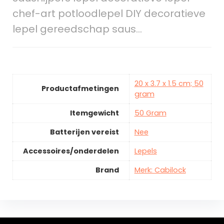
chef-art potloodlepel DIY decoratieve
lepel gereedschap saus…
20 x 3.7 x 1.5 cm; 50
Productafmetingen
gram
Itemgewicht
50 Gram
Batterijen vereist
Nee
Accessoires/onderdelen
Lepels
Brand
Merk: Cabilock