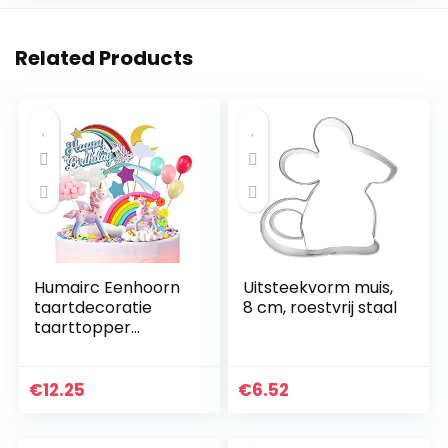
Related Products
Humairc Eenhoorn
Uitsteekvorm muis,
taartdecoratie
8 cm, roestvrij staal
taarttopper
taartdecoratie
voor meisjes
verjaardag Happy
€
12.25
€
6.52
Birthday
luchtballon wolk
maan…