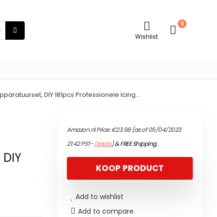
0
Wishlist
paratuurset, DIY 181pcs Professionele Icing…
Amazon.nl Price:
€
23.98
(as of 05/04/2023
21:42 PST-
Details
)
&
FREE Shipping
.
 DIY
KOOP PRODUCT
Add to wishlist
Add to compare