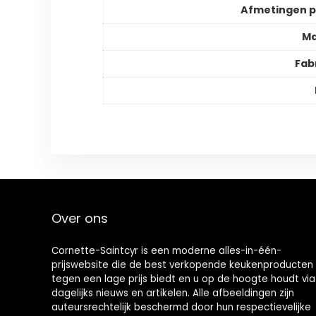
Afmetingen 
Ma
Fab
Over ons
Cornette-Saintcyr is een moderne alles-in-één-
prijswebsite die de best verkopende keukenproducten
tegen een lage prijs biedt en u op de hoogte houdt via
dagelijks nieuws en artikelen. Alle afbeeldingen zijn
auteursrechtelijk beschermd door hun respectievelijke