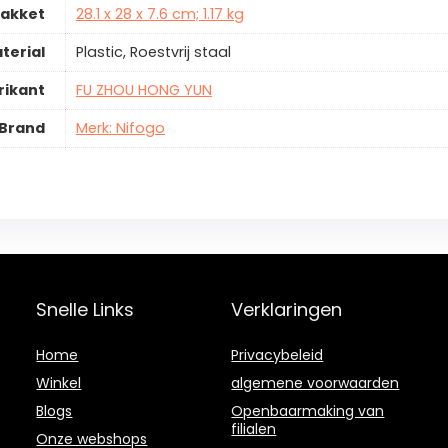
pakket
28.1 x 28 x 7.6 cm; 1.17 kg
terial
Plastic, Roestvrij staal
rikant
FU ZHOU HONG YUN
Brand
Merk: Nifogo
Snelle Links
Verklaringen
Home
Privacybeleid
Winkel
algemene voorwaarden
Blogs
Openbaarmaking van
filialen
Onze webshops