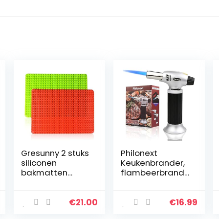
Gresunny 2 stuks
Philonext
siliconen
Keukenbrander,
bakmatten
flambeerbrande
hittebestendige
r, butaan,
bakmat antislip
gasbrander
herbruikbare
voor de keuken,
€
21.00
€
16.99
bakvormen
thuis, keuken,