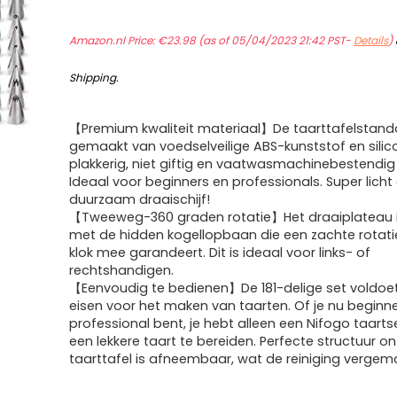
Amazon.nl Price:
€
23.98
(as of 05/04/2023 21:42 PST-
Details
)
Shipping
.
【Premium kwaliteit materiaal】De taarttafelstand
gemaakt van voedselveilige ABS-kunststof en silico
plakkerig, niet giftig en vaatwasmachinebestendig
Ideaal voor beginners en professionals. Super licht
duurzaam draaischijf!
【Tweeweg-360 graden rotatie】Het draaiplateau i
met de hidden kogellopbaan die een zachte rotat
klok mee garandeert. Dit is ideaal voor links- of
rechtshandigen.
【Eenvoudig te bedienen】De 181-delige set voldoet
eisen voor het maken van taarten. Of je nu beginne
professional bent, je hebt alleen een Nifogo taart
een lekkere taart te bereiden. Perfecte structuur o
taarttafel is afneembaar, wat de reiniging vergemak