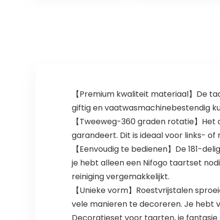
Decorating
soepbord |
Gereedschap…
Deens ontwerp
voor hygge…
【Premium kwaliteit materiaal】De taart
giftig en vaatwasmachinebestendig kuns
【Tweeweg-360 graden rotatie】Het dra
garandeert. Dit is ideaal voor links- o
【Eenvoudig te bedienen】De 181-delige 
je hebt alleen een Nifogo taartset nod
reiniging vergemakkelijkt.
【Unieke vorm】Roestvrijstalen sproeiers
vele manieren te decoreren. Je hebt v
Decoratieset voor taarten, je fantasie