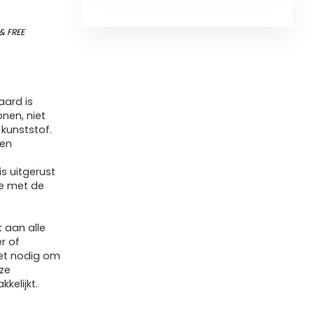
&
FREE
aard is
nen, niet
 kunststof.
 en
s uitgerust
ie met de
 aan alle
r of
set nodig om
nze
kelijkt.