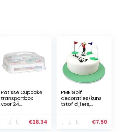
Patisse Cupcake
PME Golf
transportbox
decoraties/kuns
voor 24
tstof cijfers,
cupcakes en
groen/rood/bla
muffins 2
uw/wit/zwart,
verdiepingen.
set 13, 17 x 12,1 x
€
28.34
€
7.50
3,6 cm