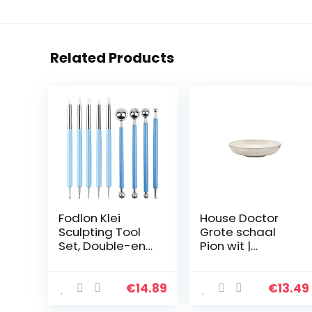
Related Products
Fodlon Klei
House Doctor
Sculpting Tool
Grote schaal
Set, Double-end
Pion wit |
Art Dotting Tool
aardewerk
Hand Craft
servies –
Accessoires 9
Saltbord,
€
14.89
€
13.49
stks Cake
pastabord,