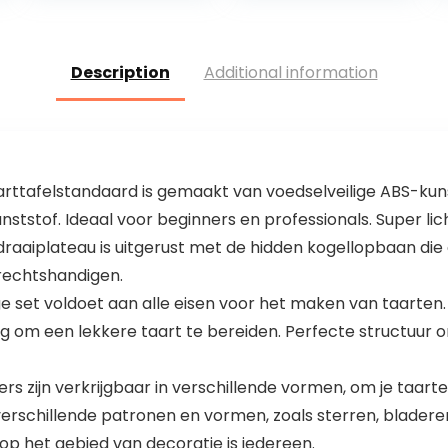
piramide pan
zwart, voor
antikleef…
crème brulee…
Description
Additional information
tafelstandaard is gemaakt van voedselveilige ABS-kunstst
tstof. Ideaal voor beginners en professionals. Super lic
aiplateau is uitgerust met de hidden kogellopbaan die 
f rechtshandigen.
set voldoet aan alle eisen voor het maken van taarten. O
ig om een lekkere taart te bereiden. Perfecte structuur 
 zijn verkrijgbaar in verschillende vormen, om je taarten
erschillende patronen en vormen, zoals sterren, bladere
 op het gebied van decoratie is iedereen.