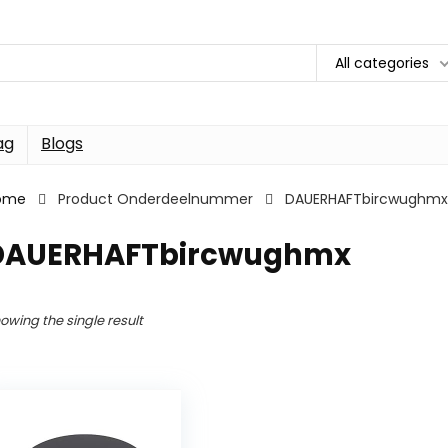
All categories
ag
Blogs
ome
Product Onderdeelnummer
DAUERHAFTbircwughmx
DAUERHAFTbircwughmx
owing the single result