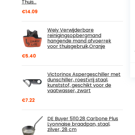
Thuis…
€
14.09
Weiy Verwijderbare
reinigingsopbergmand
hangende mand afvoerrek
voor thuisgebruik,Oranje
€
5.40
Victorinox Aspergeschiller met
dunschiller, roestvrij staal,
kunststof, geschikt voor de
vaatwasser, zwart
€
7.22
DE Buyer 5110.28 Carbone Plus
Lyonnaise braadpan, staal,
zilver, 28 cm