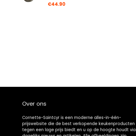
€
44.90
Over ons
Cornette-Saintcyr is een moderne alles-in-één-
prijswebsite die de best verkopende keukenproducten
tegen een lage prijs biedt en u op de hoogte houdt via
dagelijks nieuws en artikelen. Alle afbeeldingen zijn