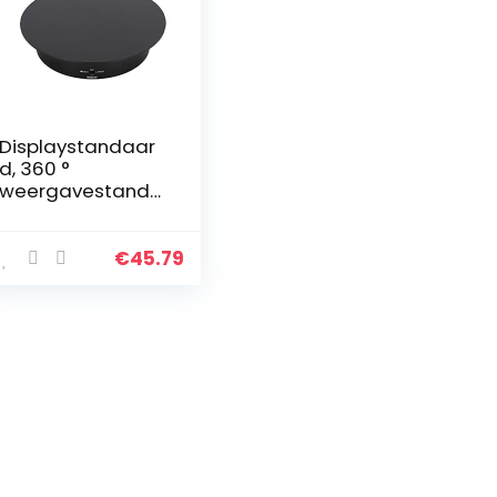
Displaystandaar
d, 360 °
weergavestanda
ard 5 kg dragend,
voor het
weergeven van
€
45.79
sieraden,
horloges, mobiele
telefoons…