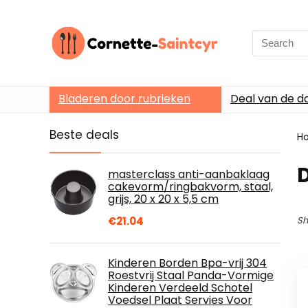
Search
for:
Bladeren door rubrieken
Deal van de d
Beste deals
H
masterclass anti-aanbaklaag
cakevorm/ringbakvorm, staal,
grijs, 20 x 20 x 5,5 cm
€
21.04
Sh
Kinderen Borden Bpa-vrij 304
Roestvrij Staal Panda-Vormige
Kinderen Verdeeld Schotel
Voedsel Plaat Servies Voor