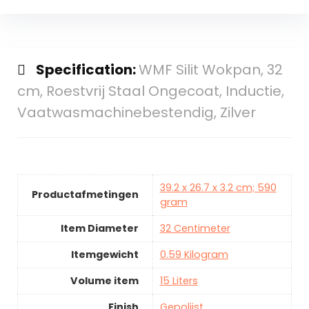
Specification:
WMF Silit Wokpan, 32
cm, Roestvrij Staal Ongecoat, Inductie,
Vaatwasmachinebestendig, Zilver
39.2 x 26.7 x 3.2 cm; 590
Productafmetingen
gram
Item Diameter
32 Centimeter
Itemgewicht
0.59 Kilogram
Volume item
15 Liters
Finish
Gepolijst