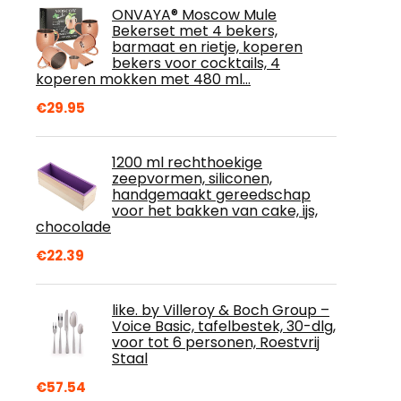
ONVAYA® Moscow Mule
Bekerset met 4 bekers,
barmaat en rietje, koperen
bekers voor cocktails, 4
koperen mokken met 480 ml…
€
29.95
1200 ml rechthoekige
zeepvormen, siliconen,
handgemaakt gereedschap
voor het bakken van cake, ijs,
chocolade
€
22.39
like. by Villeroy & Boch Group –
Voice Basic, tafelbestek, 30-dlg,
voor tot 6 personen, Roestvrij
Staal
€
57.54