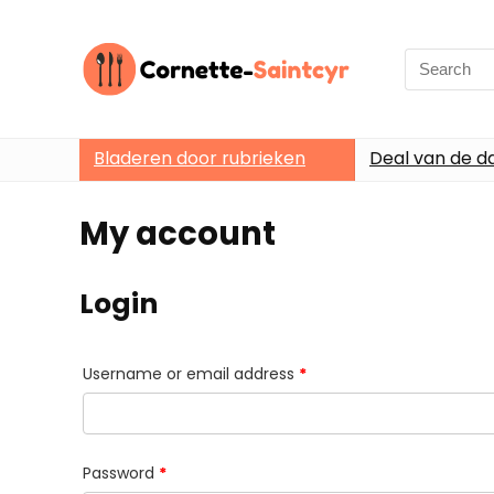
Search
for:
Bladeren door rubrieken
Deal van de d
My account
Login
Required
Username or email address
*
Required
Password
*